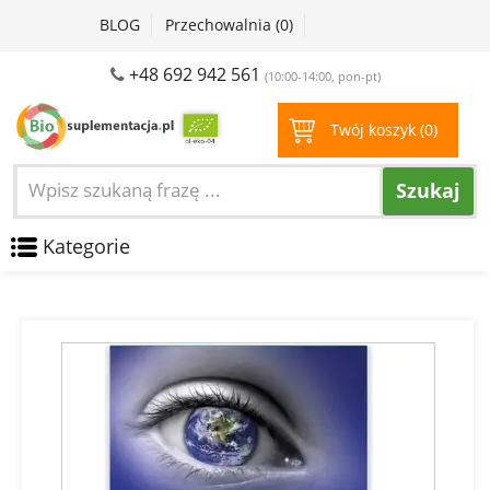
BLOG
Przechowalnia (
0
)
+48 692 942 561
(10:00-14:00, pon-pt)
Twój koszyk (
0
)
Szukaj
Kategorie