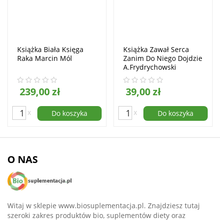
Książka Biała Księga
Książka Zawał Serca
Raka Marcin Mól
Zanim Do Niego Dojdzie
A.Frydrychowski
B.KazAna J.Safuta
M.Skoczylas
239,00 zł
39,00 zł
M.Mularczyk
PROMOCJA
x
x
Do koszyka
Do koszyka
O NAS
Witaj w sklepie www.biosuplementacja.pl. Znajdziesz tutaj
szeroki zakres produktów bio, suplementów diety oraz