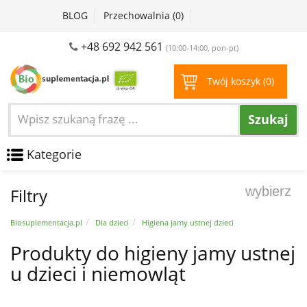
BLOG
Przechowalnia (
0
)
+48 692 942 561
(10:00-14:00, pon-pt)
Twój koszyk (
0
)
Szukaj
Kategorie
wybierz
Filtry
Biosuplementacja.pl
Dla dzieci
Higiena jamy ustnej dzieci
Produkty do higieny jamy ustnej
u dzieci i niemowląt