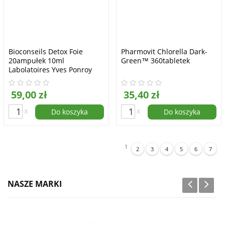
Bioconseils Detox Foie
Pharmovit Chlorella Dark-
20ampułek 10ml
Green™ 360tabletek
Labolatoires Yves Ponroy
59,00 zł
35,40 zł
x
x
Do koszyka
Do koszyka
1
2
3
4
5
6
7
NASZE MARKI