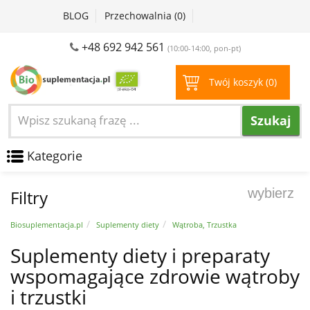
BLOG
Przechowalnia (
0
)
+48 692 942 561
(10:00-14:00, pon-pt)
Twój koszyk (
0
)
Szukaj
Kategorie
wybierz
Filtry
Biosuplementacja.pl
Suplementy diety
Wątroba, Trzustka
Suplementy diety i preparaty
wspomagające zdrowie wątroby
i trzustki