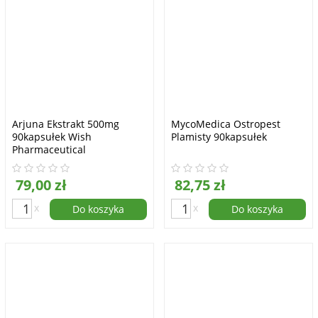
Arjuna Ekstrakt 500mg
MycoMedica Ostropest
90kapsułek Wish
Plamisty 90kapsułek
Pharmaceutical
79,00 zł
82,75 zł
x
x
Do koszyka
Do koszyka