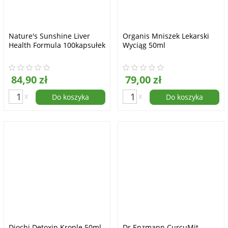
Nature's Sunshine Liver
Organis Mniszek Lekarski
Health Formula 100kapsułek
Wyciąg 50ml
84,90 zł
79,00 zł
x
x
Do koszyka
Do koszyka
Diochi Detoxin Krople 50ml
Dr Enzmann CurcuMit