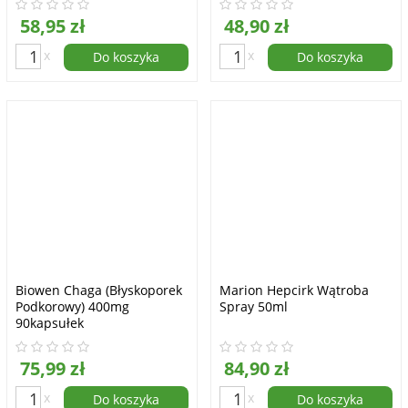
58,95 zł
48,90 zł
x
x
Do koszyka
Do koszyka
Biowen Chaga (Błyskoporek
Marion Hepcirk Wątroba
Podkorowy) 400mg
Spray 50ml
90kapsułek
75,99 zł
84,90 zł
x
x
Do koszyka
Do koszyka