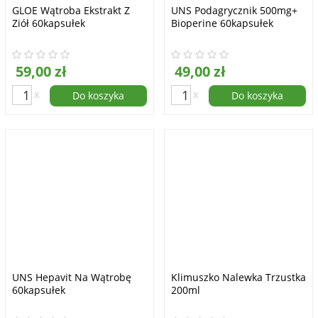
GLOE Wątroba Ekstrakt Z
UNS Podagrycznik 500mg+
Ziół 60kapsułek
Bioperine 60kapsułek
59,00 zł
49,00 zł
x
x
Do koszyka
Do koszyka
UNS Hepavit Na Wątrobę
Klimuszko Nalewka Trzustka
60kapsułek
200ml