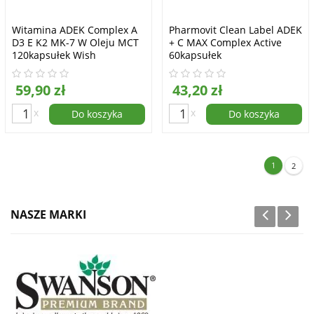
Witamina ADEK Complex A
Pharmovit Clean Label ADEK
D3 E K2 MK-7 W Oleju MCT
+ C MAX Complex Active
120kapsułek Wish
60kapsułek
Pharmaceutical PROMOCJA
59,90 zł
43,20 zł
x
x
Do koszyka
Do koszyka
1
2
NASZE MARKI