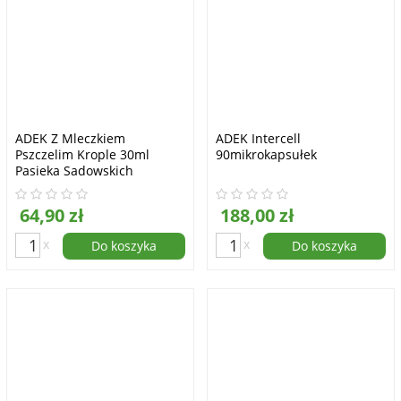
ADEK Z Mleczkiem
ADEK Intercell
Pszczelim Krople 30ml
90mikrokapsułek
Pasieka Sadowskich
64,90 zł
188,00 zł
x
x
Do koszyka
Do koszyka