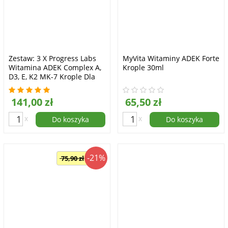
Zestaw: 3 X Progress Labs
MyVita Witaminy ADEK Forte
Witamina ADEK Complex A,
Krople 30ml
D3, E, K2 MK-7 Krople Dla
Wegan 30ml
141,00 zł
65,50 zł
x
x
Do koszyka
Do koszyka
-21%
75,90 zł