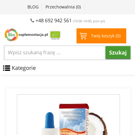
BLOG
Przechowalnia (
0
)
+48 692 942 561
(10:00-14:00, pon-pt)
Twój koszyk (
0
)
Szukaj
Kategorie