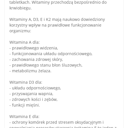
tabletkach. Witaminy przechodzą bezpośrednio do
krwiobiegu.
Witaminy A, D3, E i K2 mają naukowo dowiedziony
korzystny wpływ na prawidłowe funkcjonowanie
organizmu:
Witamina A dla:
- prawidłowego widzenia,
- funkcjonowania układu odpornościowego,
- zachowania zdrowej skóry,
- prawidłowego stanu błon śluzowych,
- metabolizmu żelaza.
Witamina D3 dla:
- układu odpornościowego,
- przyswajania wapnia,
- zdrowych kości i zębów,
- funkcji mięśni.
Witamina E dla:
- ochrony komórek przed stresem oksydacyjnym i
spowalniania procesów starzenia (witamina E to jeden z