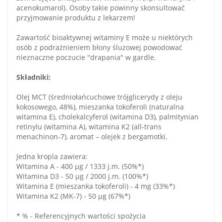
acenokumarol). Osoby takie powinny skonsultować
przyjmowanie produktu z lekarzem!
Zawartość bioaktywnej witaminy E może u niektórych
osób z podrażnieniem błony śluzowej powodować
nieznaczne poczucie "drapania" w gardle.
Składniki:
Olej MCT (średniołańcuchowe trójglicerydy z oleju
kokosowego, 48%), mieszanka tokoferoli (naturalna
witamina E), cholekalcyferol (witamina D3), palmitynian
retinylu (witamina A), witamina K2 (all-trans
menachinon-7), aromat – olejek z bergamotki.
Jedna kropla zawiera:
Witamina A - 400 μg / 1333 j.m. (50%*)
Witamina D3 - 50 μg / 2000 j.m. (100%*)
Witamina E (mieszanka tokoferoli) - 4 mg (33%*)
Witamina K2 (MK-7) - 50 μg (67%*)
* % - Referencyjnych wartości spożycia