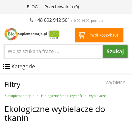
BLOG
Przechowalnia (
0
)
+48 692 942 561
(10:00-14:00, pon-pt)
Twój koszyk (
0
)
Szukaj
Kategorie
wybierz
Filtry
Biosuplementacja.pl
Ekologiczne środki czystości
Wybielacze
Ekologiczne wybielacze do
tkanin