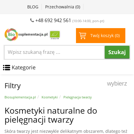
BLOG
Przechowalnia (
0
)
+48 692 942 561
(10:00-14:00, pon-pt)
Twój koszyk (
0
)
Szukaj
Kategorie
wybierz
Filtry
Biosuplementacja.pl
Kosmetyki
Pielęgnacja twarzy
Kosmetyki naturalne do
pielęgnacji twarzy
Skóra twarzy jest niezwykle delikatnym obszarem, dlatego też