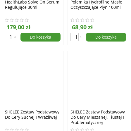
HealthLabs Solve On Serum
Polemika Hydrofilne Masło
Regulujące 30ml
Oczyszczające Płyn 100ml
179,00 zł
68,90 zł
x
x
Do koszyka
Do koszyka
SHELEE Zestaw Podstawowy
SHELEE Zestaw Podstawowy
Do Cery Suchej I Wrażliwej
Do Cery Mieszanej, Tłustej I
Problematycznej