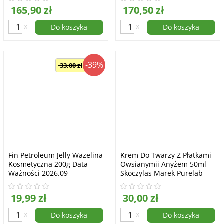
165,90 zł
170,50 zł
x
x
Do koszyka
Do koszyka
-39%
33,00 zł
Fin Petroleum Jelly Wazelina
Krem Do Twarzy Z Płatkami
Kosmetyczna 200g Data
Owsianymii Anyżem 50ml
Ważności 2026.09
Skoczylas Marek Purelab
19,99 zł
30,00 zł
x
x
Do koszyka
Do koszyka