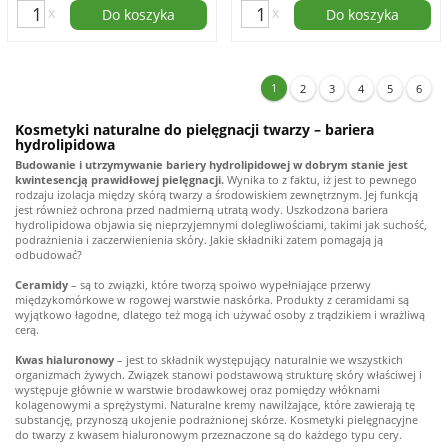
x
x
Do koszyka
Do koszyka
1
2
3
4
5
6
Kosmetyki naturalne do pielęgnacji twarzy – bariera
hydrolipidowa
Budowanie i utrzymywanie bariery hydrolipidowej w dobrym stanie jest
kwintesencją prawidłowej pielęgnacji.
Wynika to z faktu, iż jest to pewnego
rodzaju izolacja między skórą twarzy a środowiskiem zewnętrznym. Jej funkcją
jest również ochrona przed nadmierną utratą wody. Uszkodzona bariera
hydrolipidowa objawia się nieprzyjemnymi dolegliwościami, takimi jak suchość,
podrażnienia i zaczerwienienia skóry. Jakie składniki zatem pomagają ją
odbudować?
Ceramidy
– są to związki, które tworzą spoiwo wypełniające przerwy
międzykomórkowe w rogowej warstwie naskórka. Produkty z ceramidami są
wyjątkowo łagodne, dlatego też mogą ich używać osoby z trądzikiem i wrażliwą
cerą.
Kwas hialuronowy
– jest to składnik występujący naturalnie we wszystkich
organizmach żywych. Związek stanowi podstawową strukturę skóry właściwej i
występuje głównie w warstwie brodawkowej oraz pomiędzy włóknami
kolagenowymi a sprężystymi. Naturalne kremy nawilżające, które zawierają tę
substancję, przynoszą ukojenie podrażnionej skórze. Kosmetyki pielęgnacyjne
do twarzy z kwasem hialuronowym przeznaczone są do każdego typu cery.