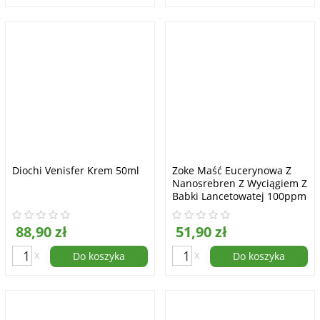
Diochi Venisfer Krem 50ml
Zoke Maść Eucerynowa Z
Nanosrebren Z Wyciągiem Z
Babki Lancetowatej 100ppm
50ml Dr Alcheo
88,90 zł
51,90 zł
x
x
Do koszyka
Do koszyka