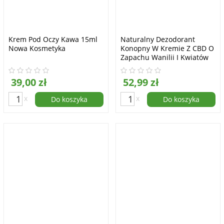
Krem Pod Oczy Kawa 15ml
Naturalny Dezodorant
Nowa Kosmetyka
Konopny W Kremie Z CBD O
Zapachu Wanilii I Kwiatów
Ylang Ylang 65g HempKing
39,00 zł
52,99 zł
x
x
Do koszyka
Do koszyka