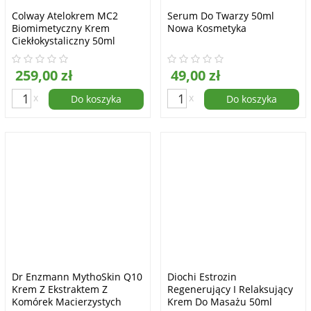
Colway Atelokrem MC2
Serum Do Twarzy 50ml
Biomimetyczny Krem
Nowa Kosmetyka
Ciekłokystaliczny 50ml
259,00 zł
49,00 zł
x
x
Do koszyka
Do koszyka
Dr Enzmann MythoSkin Q10
Diochi Estrozin
Krem Z Ekstraktem Z
Regenerujący I Relaksujący
Komórek Macierzystych
Krem Do Masażu 50ml