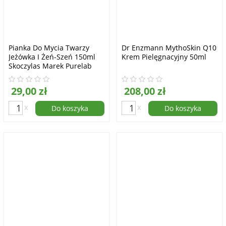
Pianka Do Mycia Twarzy
Dr Enzmann MythoSkin Q10
Jeżówka I Żeń-Szeń 150ml
Krem Pielęgnacyjny 50ml
Skoczylas Marek Purelab
29,00 zł
208,00 zł
x
x
Do koszyka
Do koszyka