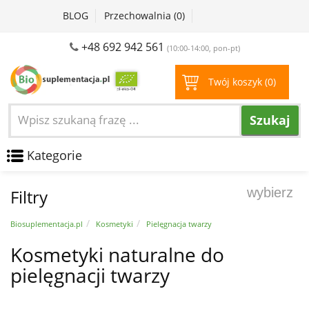
BLOG
Przechowalnia (
0
)
+48 692 942 561
(10:00-14:00, pon-pt)
Twój koszyk (
0
)
Szukaj
Kategorie
wybierz
Filtry
Biosuplementacja.pl
Kosmetyki
Pielęgnacja twarzy
Kosmetyki naturalne do
pielęgnacji twarzy