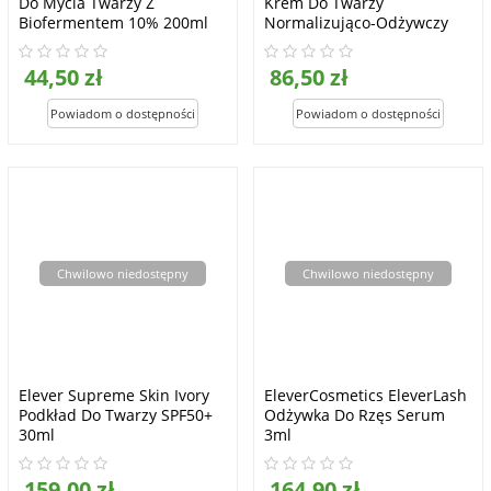
Do Mycia Twarzy Z
Krem Do Twarzy
Biofermentem 10% 200ml
Normalizująco-Odżywczy
50ml
44,50 zł
86,50 zł
Chwilowo niedostępny
Chwilowo niedostępny
Elever Supreme Skin Ivory
EleverCosmetics EleverLash
Podkład Do Twarzy SPF50+
Odżywka Do Rzęs Serum
30ml
3ml
159,00 zł
164,90 zł