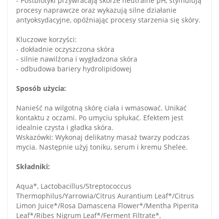
- Postbiotyki przywracają skórze neutralne pH, stymulują
procesy naprawcze oraz wykazują silne działanie
antyoksydacyjne, opóźniając procesy starzenia się skóry.
Kluczowe korzyści:
- dokładnie oczyszczona skóra
- silnie nawilżona i wygładzona skóra
- odbudowa bariery hydrolipidowej
Sposób użycia:
Nanieść na wilgotną skórę ciała i wmasować. Unikać
kontaktu z oczami. Po umyciu spłukać. Efektem jest
idealnie czysta i gładka skóra.
Wskazówki: Wykonaj delikatny masaż twarzy podczas
mycia. Następnie użyj toniku, serum i kremu Shelee.
Składniki:
Aqua*, Lactobacillus/Streptococcus
Thermophilus/Yarrowia/Citrus Aurantium Leaf*/Citrus
Limon Juice*/Rosa Damascena Flower*/Mentha Piperita
Leaf*/Ribes Nigrum Leaf*/Ferment Filtrate*,