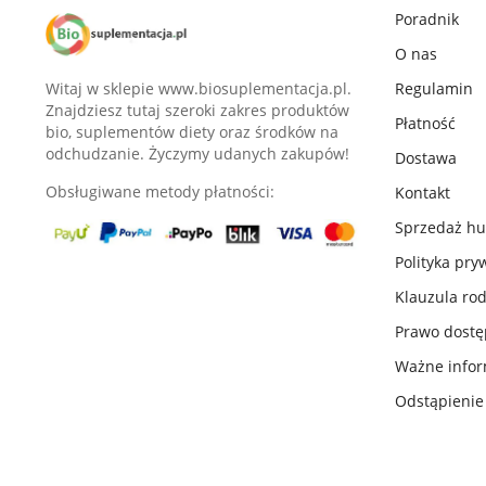
Poradnik
O nas
Witaj w sklepie www.biosuplementacja.pl.
Regulamin
Znajdziesz tutaj szeroki zakres produktów
Płatność
bio, suplementów diety oraz środków na
odchudzanie. Życzymy udanych zakupów!
Dostawa
Obsługiwane metody płatności:
Kontakt
Sprzedaż h
Polityka pry
Klauzula ro
Prawo dost
Ważne infor
Odstąpieni