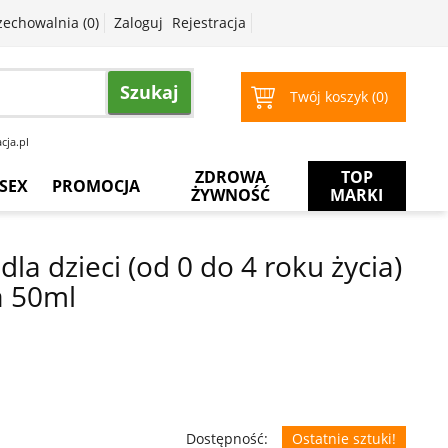
zechowalnia (
0
)
Zaloguj
Rejestracja
Szukaj
Twój koszyk (
0
)
cja.pl
ZDROWA
TOP
SEX
PROMOCJA
ŻYWNOŚĆ
MARKI
Prezerwatywy
Więcej
za
la dzieci (od 0 do 4 roku życia)
mniej
Żele
a 50ml
intymne
Żele
do
masażu
Dostępność:
Ostatnie sztuki!