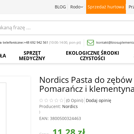
BLOG
Rodo
Sprzedaż hurtowa
Pr
 telefoniczne:
+48 692 942 561
(10:00-14:00, pon-pt)
kontakt@biosuplementa
SPRZĘT
EKOLOGICZNE ŚRODKI
OŁA
MEDYCZNY
CZYSTOŚCI
batki
Termometry
Paski
Płyny
rwedyjskie
bezdotykowe
do
do
Nordics Pasta do zębów d
pomiaru
mycia
Pomarańcz i klementyn
glukozy
naczyń
baty
Inhalatory
we
krwi
Proszki
wy
Pochłaniacze
(0 Opini)
Dodaj opinię
do
zapachów
Producent:
Nordics
Inne
prania
acja
)
sadowa
Ciśnieniomierze
EAN
: 3800500324463
Wybielacze
ewki
Szczoteczki
11,28 zł
Odkamieniacze