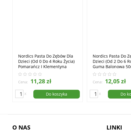
Nordics Pasta Do Zębów Dla
Nordics Pasta Do Z
Dzieci (od 0 Do 4 Roku Życia)
Dzieci (od 2 Do 6 R
Pomarańcz I Klementyna
Guma Balonowa 50
50ml
11,28 zł
12,05 zł
Cena:
Cena:
x
x
Do koszyka
Do k
O NAS
LINKI