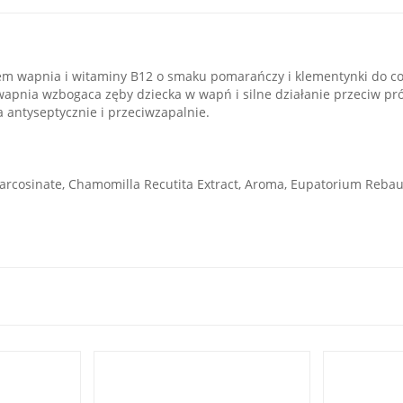
iem wapnia i witaminy B12 o smaku pomarańczy i klementynki do co
 wapnia wzbogaca zęby dziecka w wapń i silne działanie przeciw pró
a antyseptycznie i przeciwzapalnie.
l Sarcosinate, Chamomilla Recutita Extract, Aroma, Eupatorium Reb