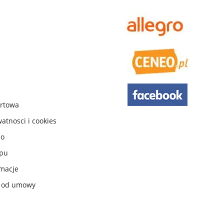
urtowa
watnosci i cookies
do
ępu
macje
e od umowy