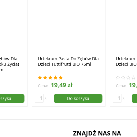
ębów Dla
Urtekram Pasta Do Zębów Dla
Urtekram 
oku Życia)
Dzieci Tuttifrutti BIO 75ml
Dzieci BI
ml
19,49 zł
19,
Cena:
Cena:
x
x
oszyka
Do koszyka
ZNAJDŹ NAS NA