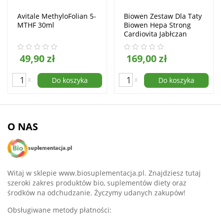
Avitale MethyloFolian 5-
Biowen Zestaw Dla Taty
MTHF 30ml
Biowen Hepa Strong
Cardiovita Jabłczan
Magnezu
49,90 zł
169,00 zł
x
x
Do koszyka
Do koszyka
O NAS
Witaj w sklepie www.biosuplementacja.pl. Znajdziesz tutaj
szeroki zakres produktów bio, suplementów diety oraz
środków na odchudzanie. Życzymy udanych zakupów!
Obsługiwane metody płatności: