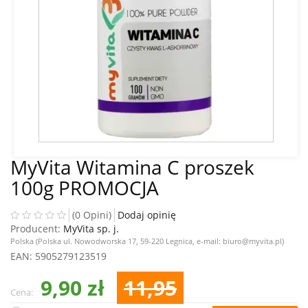
MyVita Witamina C proszek
100g PROMOCJA
(0 Opini)
Dodaj opinię
Producent:
MyVita sp. j.
Polska (Polska ul. Nowodworska 17, 59-220 Legnica, e-mail: biuro@myvita.pl)
EAN
: 5905279123519
9,90 zł
11,95
Cena: