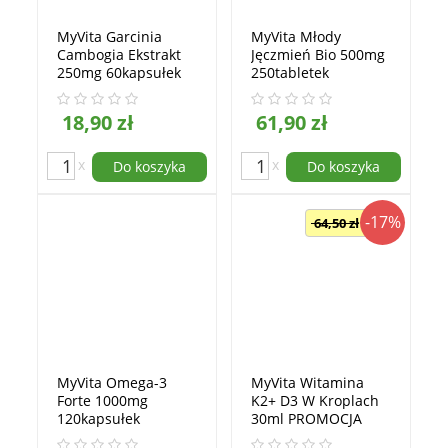
MyVita Garcinia
MyVita Młody
Cambogia Ekstrakt
Jęczmień Bio 500mg
250mg 60kapsułek
250tabletek
18,90 zł
61,90 zł
x
x
Do koszyka
Do koszyka
-17%
64,50 zł
MyVita Omega-3
MyVita Witamina
Forte 1000mg
K2+ D3 W Kroplach
120kapsułek
30ml PROMOCJA