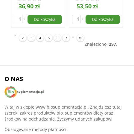
36,90 zł
53,50 zł
x
x
Do koszyka
Do koszyka
1
...
2
3
4
5
6
7
10
Znaleziono:
297
.
O NAS
Witaj w sklepie www.biosuplementacja.pl. Znajdziesz tutaj
szeroki zakres produktów bio, suplementów diety oraz
środków na odchudzanie. Życzymy udanych zakupów!
Obsługiwane metody płatności: