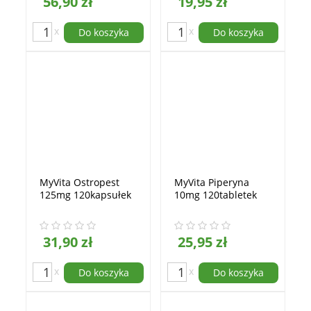
56,90 zł
19,95 zł
x
x
Do koszyka
Do koszyka
MyVita Ostropest
MyVita Piperyna
125mg 120kapsułek
10mg 120tabletek
31,90 zł
25,95 zł
x
x
Do koszyka
Do koszyka