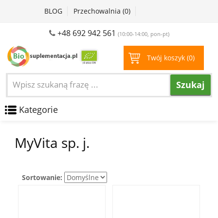
BLOG
Przechowalnia (
0
)
+48 692 942 561
(10:00-14:00, pon-pt)
Twój koszyk (
0
)
Szukaj
Kategorie
MyVita sp. j.
Sortowanie: