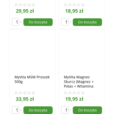
29,95 zł
18,95 zł
x
x
Do koszyka
Do koszyka
MyVita MSM Proszek
MyVita Magnez
500g
Skurcz (Magnez +
Potas + Witamina
B6) 100tabletek
33,95 zł
19,95 zł
x
x
Do koszyka
Do koszyka