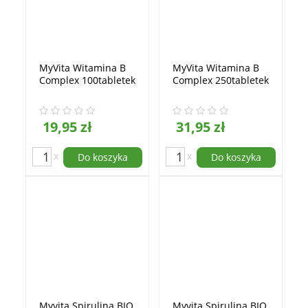
MyVita Witamina B
MyVita Witamina B
Complex 100tabletek
Complex 250tabletek
19,95 zł
31,95 zł
x
x
Do koszyka
Do koszyka
Myvita Spirulina BIO
Myvita Spirulina BIO