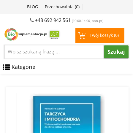
BLOG
Przechowalnia (
0
)
+48 692 942 561
(10:00-14:00, pon-pt)
Twój koszyk (
0
)
Szukaj
Kategorie