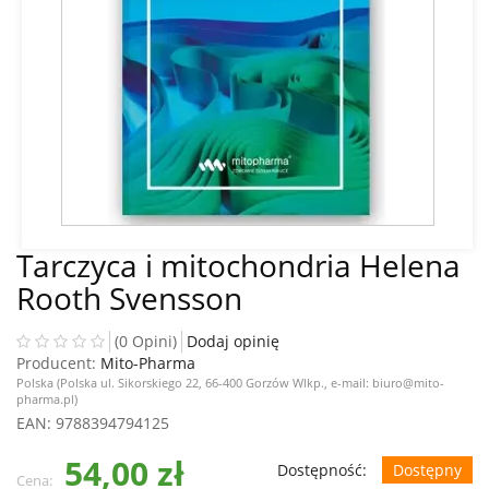
Tarczyca i mitochondria Helena
Rooth Svensson
(0 Opini)
Dodaj opinię
Producent:
Mito-Pharma
Polska (Polska ul. Sikorskiego 22, 66-400 Gorzów Wlkp., e-mail: biuro@mito-
pharma.pl)
EAN
: 9788394794125
54,00 zł
Dostępność:
Dostępny
Cena: