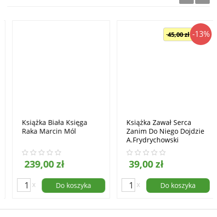
-13%
45,00 zł
Książka Biała Księga
Książka Zawał Serca
Raka Marcin Mól
Zanim Do Niego Dojdzie
A.Frydrychowski
B.KazAna J.Safuta
M.Skoczylas
239,00 zł
39,00 zł
M.Mularczyk
PROMOCJA
x
x
Do koszyka
Do koszyka