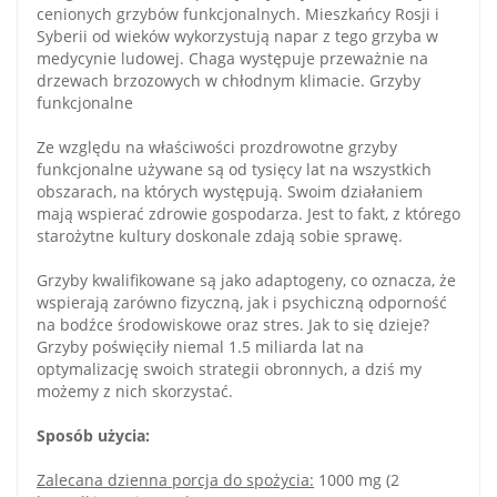
cenionych grzybów funkcjonalnych. Mieszkańcy Rosji i
Syberii od wieków wykorzystują napar z tego grzyba w
medycynie ludowej. Chaga występuje przeważnie na
drzewach brzozowych w chłodnym klimacie. Grzyby
funkcjonalne
Ze względu na właściwości prozdrowotne grzyby
funkcjonalne używane są od tysięcy lat na wszystkich
obszarach, na których występują. Swoim działaniem
mają wspierać zdrowie gospodarza. Jest to fakt, z którego
starożytne kultury doskonale zdają sobie sprawę.
Grzyby kwalifikowane są jako adaptogeny, co oznacza, że
wspierają zarówno fizyczną, jak i psychiczną odporność
na bodźce środowiskowe oraz stres. Jak to się dzieje?
Grzyby poświęciły niemal 1.5 miliarda lat na
optymalizację swoich strategii obronnych, a dziś my
możemy z nich skorzystać.
Sposób użycia:
Zalecana dzienna porcja do spożycia:
1000 mg (2