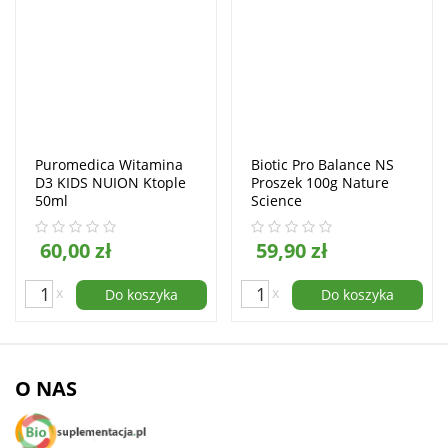
Puromedica Witamina
Biotic Pro Balance NS
D3 KIDS NUION Ktople
Proszek 100g Nature
50ml
Science
60,00 zł
59,90 zł
x
x
Do koszyka
Do koszyka
O NAS