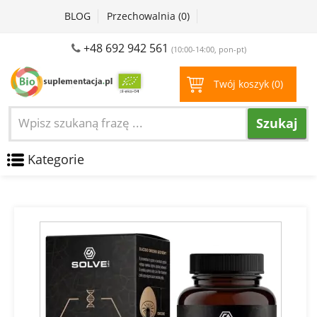
BLOG
Przechowalnia (
0
)
+48 692 942 561
(10:00-14:00, pon-pt)
Twój koszyk (
0
)
Szukaj
Kategorie