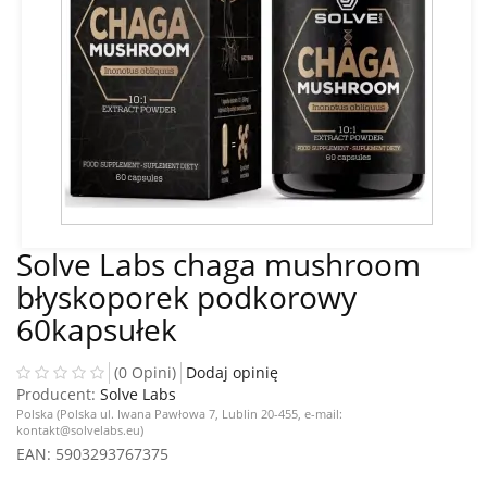
Solve Labs chaga mushroom
błyskoporek podkorowy
60kapsułek
(0 Opini)
Dodaj opinię
Producent:
Solve Labs
Polska (Polska ul. Iwana Pawłowa 7, Lublin 20-455, e-mail:
kontakt@solvelabs.eu)
EAN
: 5903293767375