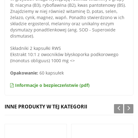
B; niacyna (B3), ryboflawina (B2), kwas pantotenowy (B5).
Znajdziemy w niej również witaminę D, potas, selen,
żelazo, cynk, magnez, wapń. Ponadto stwierdzono w ich
składzie ergosterol, melaniny oraz unikalny enzym
dysmutazy ponadtlenkowej (ang. SOD - Superoxide
dismutase).
Składniki 2 kapsułki RWS
Ekstrakt 10:1 z owocników błyskoporka podkorowego
(Inonotus obliguus) 1000 mg <>
Opakowanie:
60 kapsułek
Informacje o bezpieczeństwie (pdf)
INNE PRODUKTY W TEJ KATEGORII