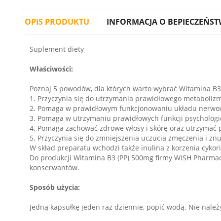
OPIS PRODUKTU
INFORMACJA O BEPIECZEŃST
Suplement diety
Właściwości:
Poznaj 5 powodów, dla których warto wybrać Witamina B3
1. Przyczynia się do utrzymania prawidłowego metaboliz
2. Pomaga w prawid­łowym funkcjonowaniu układu nerwo
3. Pomaga w utrzymaniu prawidłowych funkcji psychologi
4. Pomaga zachować zdrowe włosy i skórę oraz utrzymać 
5. Przyczynia się do zmniejszenia uczucia zmęczenia i zn
W skład preparatu wchodzi także inulina z korzenia cykorii
Do produkcji Witamina B3 (PP) 500mg firmy WISH Pharmace
konserwantów.
Sposób użycia:
Jedną kapsułkę jeden raz dziennie, popić wodą. Nie należy