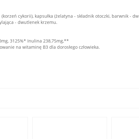
orzeń cykorii), kapsułka (żelatyna - składnik otoczki, barwnik - dw
lająca - dwutlenek krzemu.
0mg, 3125%* Inulina 238,75mg,**
owanie na witaminę B3 dla dorosłego człowieka.