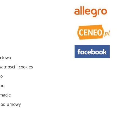
urtowa
watnosci i cookies
do
ępu
macje
e od umowy