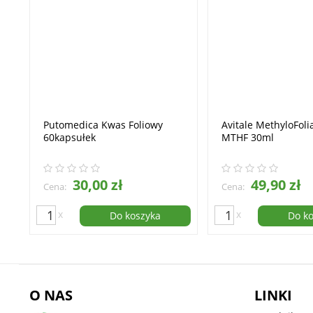
Putomedica Kwas Foliowy
Avitale MethyloFoli
60kapsułek
MTHF 30ml
30,00 zł
49,90 zł
Cena:
Cena:
x
x
Do koszyka
Do k
O NAS
LINKI