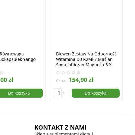
 Równowaga
Biowen Zestaw Na Odporność
 50kapsułek Yango
Witamina D3 K2Mk7 Maślan
Sodu Jabłczan Magnezu 3 X
90kapsułek
00 zł
154,90 zł
Cena:
x
Do koszyka
Do koszyka
KONTAKT Z NAMI
Sklep z suplementami diety |