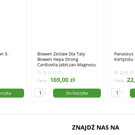
an 5-
Biowen Zestaw Dla Taty
Panaseus
Biowen Hepa Strong
Kortyzolu
Cardiovita Jabłczan Magnezu
169,00 zł
22,
Cena:
Cena:
x
x
oszyka
Do koszyka
ZNAJDŹ NAS NA