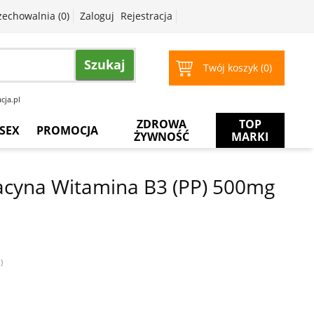
zechowalnia (
0
)
Zaloguj
Rejestracja
Szukaj
Twój koszyk (
0
)
cja.pl
ZDROWA
TOP
SEX
PROMOCJA
ŻYWNOŚĆ
MARKI
Prezerwatywy
Więcej
za
acyna Witamina B3 (PP) 500mg
mniej
Żele
intymne
Żele
do
masażu
)