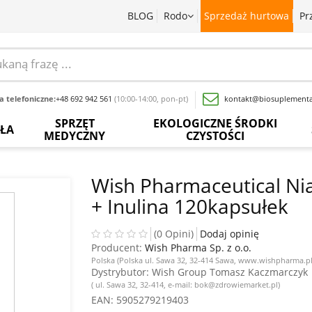
BLOG
Rodo
Sprzedaż hurtowa
Pr
 telefoniczne:
+48 692 942 561
(10:00-14:00, pon-pt)
kontakt@biosuplementa
SPRZĘT
EKOLOGICZNE ŚRODKI
OŁA
MEDYCZNY
CZYSTOŚCI
batki
Termometry
Paski
Płyny
rwedyjskie
bezdotykowe
do
do
Wish Pharmaceutical Ni
pomiaru
mycia
+ Inulina 120kapsułek
glukozy
naczyń
baty
Inhalatory
we
krwi
Proszki
wy
Pochłaniacze
(0 Opini)
Dodaj opinię
do
zapachów
Producent:
Wish Pharma Sp. z o.o.
Inne
prania
acja
Polska (Polska ul. Sawa 32, 32-414 Sawa, www.wishpharma.pl
sadowa
Ciśnieniomierze
Dystrybutor
: Wish Group Tomasz Kaczmarczyk
Wybielacze
( ul. Sawa 32, 32-414, e-mail: bok@zdrowiemarket.pl)
ewki
Szczoteczki
EAN
: 5905279219403
Odkamieniacze