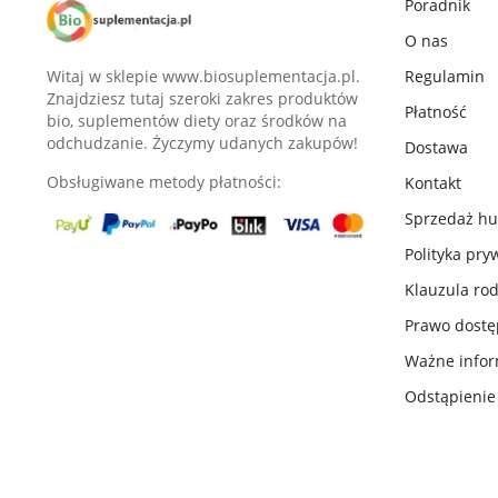
Poradnik
O nas
Witaj w sklepie www.biosuplementacja.pl.
Regulamin
Znajdziesz tutaj szeroki zakres produktów
Płatność
bio, suplementów diety oraz środków na
odchudzanie. Życzymy udanych zakupów!
Dostawa
Obsługiwane metody płatności:
Kontakt
Sprzedaż h
Polityka pry
Klauzula ro
Prawo dost
Ważne infor
Odstąpieni