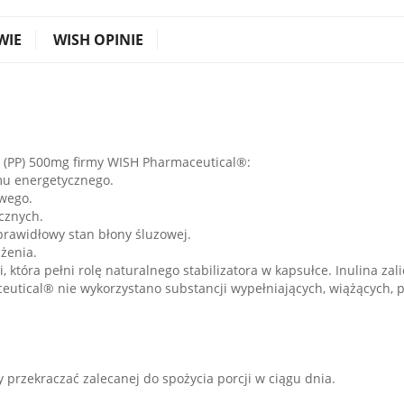
WIE
WISH OPINIE
 (PP) 500mg firmy WISH Pharmaceutical®:
mu energetycznego.
wego.
cznych.
prawidłowy stan błony śluzowej.
użenia.
, która pełni rolę naturalnego stabilizatora w kapsułce. Inulina zal
utical® nie wykorzystano substancji wypełniających, wiążących, 
 przekraczać zalecanej do spożycia porcji w ciągu dnia.