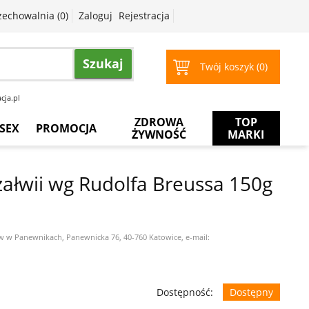
zechowalnia (
0
)
Zaloguj
Rejestracja
Szukaj
Twój koszyk (
0
)
cja.pl
ZDROWA
TOP
SEX
PROMOCJA
ŻYWNOŚĆ
MARKI
Prezerwatywy
Więcej
za
załwii wg Rudolfa Breussa 150g
mniej
Żele
intymne
Żele
w w Panewnikach, Panewnicka 76, 40-760 Katowice, e-mail:
do
masażu
Dostępność:
Dostępny