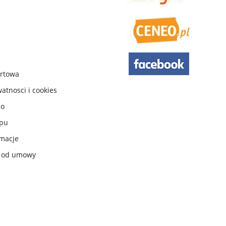
urtowa
watnosci i cookies
do
ępu
macje
e od umowy