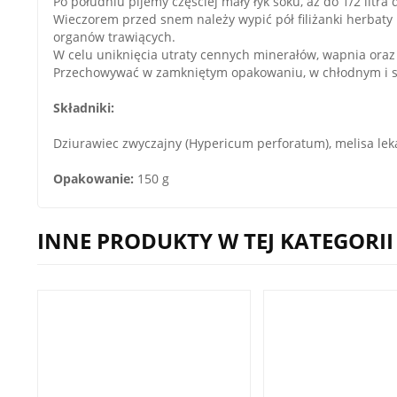
Po południu pijemy częściej mały łyk soku, aż do 1/2 litra 
Wieczorem przed snem należy wypić pół filiżanki herbaty
organów trawiących.
W celu uniknięcia utraty cennych minerałów, wapnia oraz p
Przechowywać w zamkniętym opakowaniu, w chłodnym i su
Składniki:
Dziurawiec zwyczajny (Hypericum perforatum), melisa lekar
Opakowanie:
150 g
INNE PRODUKTY W TEJ KATEGORII