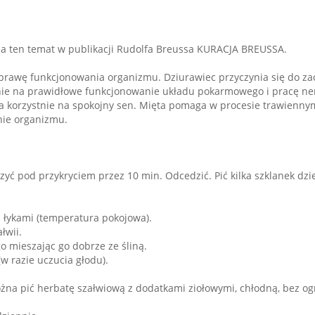
na ten temat w publikacji Rudolfa Breussa KURACJA BREUSSA.
prawę funkcjonowania organizmu. Dziurawiec przyczynia się do z
nie na prawidłowe funkcjonowanie układu pokarmowego i pracę ner
 korzystnie na spokojny sen. Mięta pomaga w procesie trawienny
nie organizmu.
zyć pod przykryciem przez 10 min. Odcedzić. Pić kilka szklanek dzi
i łykami (temperatura pokojowa).
łwii.
 mieszając go dobrze ze śliną.
w razie uczucia głodu).
można pić herbatę szałwiową z dodatkami ziołowymi, chłodną, bez og