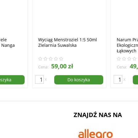
iele
Wyciąg Menstroziel 1:5 50ml
Narum Pra
g Nanga
ZIelarnia Suwalska
Ekologicz
Łąkowych
59,00 zł
49,
Cena:
Cena:
x
x
oszyka
Do koszyka
ZNAJDŹ NAS NA