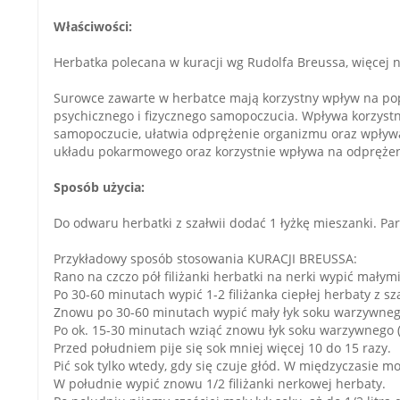
Właściwości:
Herbatka polecana w kuracji wg Rudolfa Breussa, więcej 
Surowce zawarte w herbatce mają korzystny wpływ na po
psychicznego i fizycznego samopoczucia. Wpływa korzyst
samopoczucie, ułatwia odprężenie organizmu oraz wpływa
układu pokarmowego oraz korzystnie wpływa na odpręże
Sposób użycia:
Do odwaru herbatki z szałwii dodać 1 łyżkę mieszanki. Par
Przykładowy sposób stosowania KURACJI BREUSSA:
Rano na czczo pół filiżanki herbatki na nerki wypić małym
Po 30-60 minutach wypić 1-2 filiżanka ciepłej herbaty z sza
Znowu po 30-60 minutach wypić mały łyk soku warzywnego
Po ok. 15-30 minutach wziąć znowu łyk soku warzywnego (
Przed południem pije się sok mniej więcej 10 do 15 razy.
Pić sok tylko wtedy, gdy się czuje głód. W międzyczasie 
W południe wypić znowu 1/2 filiżanki nerkowej herbaty.