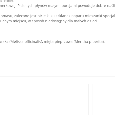
dziennie.
 nerkowej. Picie tych płynów małymi porcjami powoduje dobre naśli
otasu, zalecane jest picie kilku szklanek naparu mieszanki specjal
chym miejscu, w sposób niedostępny dla małych dzieci.
ska (Melissa officinalis), mięta pieprzowa (Mentha piperita).