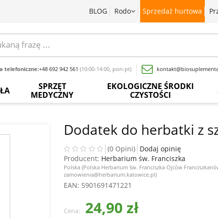
BLOG
Rodo
Sprzedaż hurtowa
Pr
 telefoniczne:
+48 692 942 561
(10:00-14:00, pon-pt)
kontakt@biosuplementa
SPRZĘT
EKOLOGICZNE ŚRODKI
OŁA
MEDYCZNY
CZYSTOŚCI
batki
Termometry
Paski
Płyny
rwedyjskie
bezdotykowe
do
do
Dodatek do herbatki z s
pomiaru
mycia
glukozy
naczyń
baty
Inhalatory
we
(0 Opini)
Dodaj opinię
krwi
Producent:
Herbarium św. Franciszka
Proszki
wy
Pochłaniacze
do
Polska (Polska Herbarium św. Franciszka Ojców Franciszkanó
zapachów
zamowienia@herbarium.katowice.pl)
Inne
prania
acja
EAN
: 5901691471221
sadowa
Ciśnieniomierze
Wybielacze
24,90 zł
ewki
Szczoteczki
Cena:
Odkamieniacze