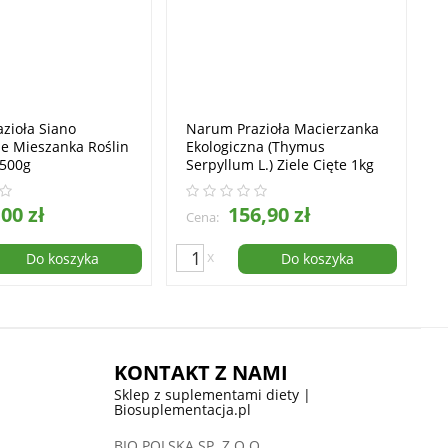
zioła Siano
Narum Prazioła Macierzanka
ne Mieszanka Roślin
Ekologiczna (Thymus
 500g
Serpyllum L.) Ziele Cięte 1kg
00 zł
156,90 zł
Cena:
x
Do koszyka
Do koszyka
KONTAKT Z NAMI
Sklep z suplementami diety |
Biosuplementacja.pl
BIO POLSKA SP. Z O.O.