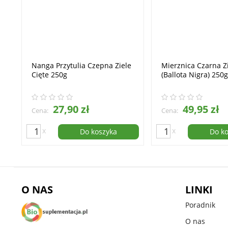
Nanga Przytulia Czepna Ziele
Mierznica Czarna Z
Cięte 250g
(Ballota Nigra) 250
27,90 zł
49,95 zł
Cena:
Cena:
x
x
Do koszyka
Do k
O NAS
LINKI
Poradnik
O nas