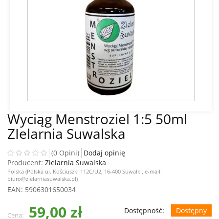
Wyciąg Menstroziel 1:5 50ml
ZIelarnia Suwalska
(0 Opini)
Dodaj opinię
Producent:
Zielarnia Suwalska
Polska (Polska ul. Kościuszki 112C/U2, 16-400 Suwałki, e-mail:
biuro@zielarniasuwalska.pl)
EAN
: 5906301650034
59,00 zł
Dostępność:
Dostępny
Cena: