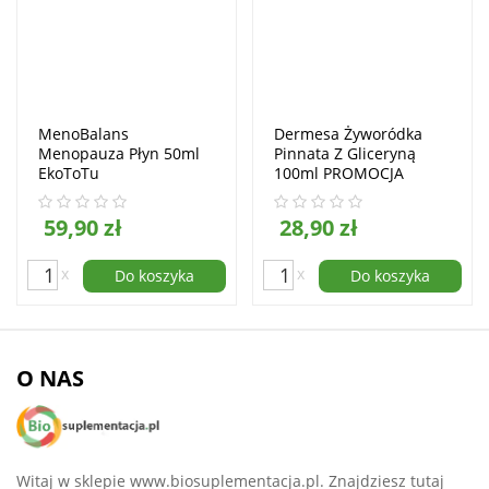
MenoBalans
Dermesa Żyworódka
Menopauza Płyn 50ml
Pinnata Z Gliceryną
EkoToTu
100ml PROMOCJA
59,90 zł
28,90 zł
x
x
Do koszyka
Do koszyka
O NAS
Witaj w sklepie www.biosuplementacja.pl. Znajdziesz tutaj