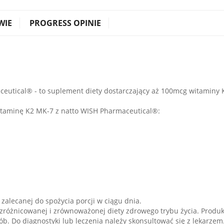
WIE
PROGRESS OPINIE
eutical® - to suplement diety dostarczający aż 100mcg witaminy 
itaminę K2 MK-7 z natto WISH Pharmaceutical®:
 zalecanej do spożycia porcji w ciągu dnia.
zróżnicowanej i zrównoważonej diety zdrowego trybu życia. Produkt
ób. Do diagnostyki lub leczenia należy skonsultować się z lekarzem.