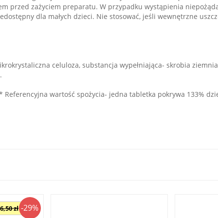
rzem przed zażyciem preparatu. W przypadku wystąpienia niepożąd
edostępny dla małych dzieci. Nie stosować, jeśli wewnętrzne uszc
krokrystaliczna celuloza, substancja wypełniająca- skrobia ziemni
.
* Referencyjna wartość spożycia- jedna tabletka pokrywa 133% dz
-29%
6,50 zł