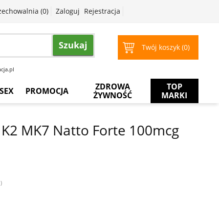
zechowalnia (
0
)
Zaloguj
Rejestracja
Szukaj
Twój koszyk (
0
)
cja.pl
ZDROWA
TOP
SEX
PROMOCJA
ŻYWNOŚĆ
MARKI
Prezerwatywy
Więcej
za
 K2 MK7 Natto Forte 100mcg
mniej
Żele
intymne
Żele
do
masażu
)