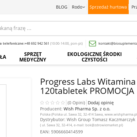
BLOG
Rodo
Sprzedaż hurtowa
Pr
 telefoniczne:
+48 692 942 561
(10:00-14:00, pon-pt)
kontakt@biosuplementa
SPRZĘT
EKOLOGICZNE ŚRODKI
OŁA
MEDYCZNY
CZYSTOŚCI
batki
Termometry
Paski
Płyny
rwedyjskie
bezdotykowe
do
do
Progress Labs Witamina
pomiaru
mycia
120tabletek PROMOCJA
glukozy
naczyń
baty
Inhalatory
we
krwi
Proszki
wy
Pochłaniacze
(0 Opini)
Dodaj opinię
do
zapachów
Producent:
Wish Pharma Sp. z o.o.
Inne
prania
acja
Polska (Polska ul. Sawa 32, 32-414 Sawa, www.wishpharma.pl
sadowa
Ciśnieniomierze
Dystrybutor
: Wish Group Tomasz Kaczmarczyk
Wybielacze
( ul. Sawa 32, 32-414, e-mail: bok@zdrowiemarket.pl)
ewki
Szczoteczki
EAN
: 5906660414599
Odkamieniacze