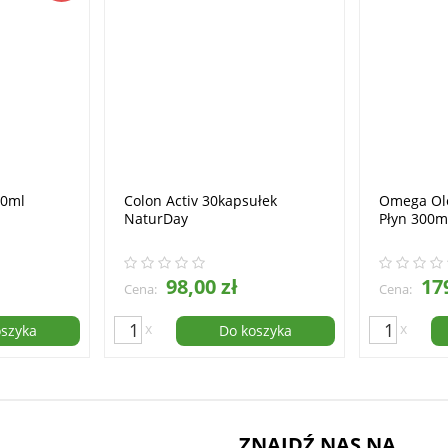
50ml
Colon Activ 30kapsułek
Omega Ol
NaturDay
Płyn 300m
98,00 zł
179
Cena:
Cena:
x
x
oszyka
Do koszyka
ZNAJDŹ NAS NA