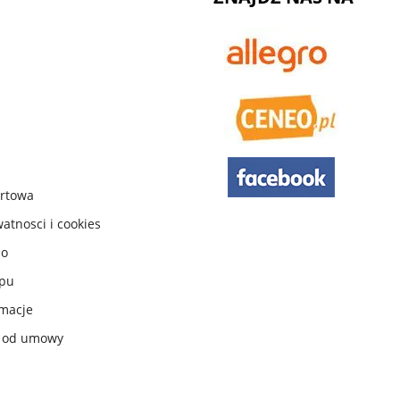
urtowa
watnosci i cookies
do
ępu
macje
e od umowy