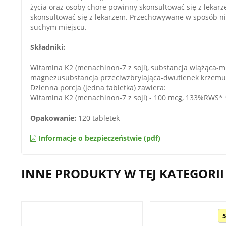
życia oraz osoby chore powinny skonsultować się z leka
skonsultować się z lekarzem. Przechowywane w sposób ni
suchym miejscu.
Składniki:
Witamina K2 (menachinon-7 z soji), substancja wiążąca-mi
magnezusubstancja przeciwzbrylająca-dwutlenek krzemu
Dzienna porcja (jedna tabletka) zawiera
:
Witamina K2 (menachinon-7 z soji) - 100 mcg, 133%RWS* 
Opakowanie:
120 tabletek
Informacje o bezpieczeństwie (pdf)
INNE PRODUKTY W TEJ KATEGORII
5