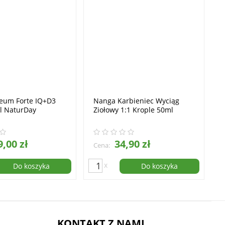
eum Forte IQ+D3
Nanga Karbieniec Wyciąg
l NaturDay
Ziołowy 1:1 Krople 50ml
,00 zł
34,90 zł
Cena:
x
Do koszyka
Do koszyka
KONTAKT Z NAMI