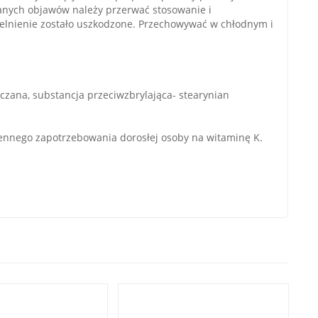
anych objawów należy przerwać stosowanie i
zelnienie zostało uszkodzone. Przechowywać w chłodnym i
aczana, substancja przeciwzbrylająca- stearynian
iennego zapotrzebowania dorosłej osoby na witaminę K.