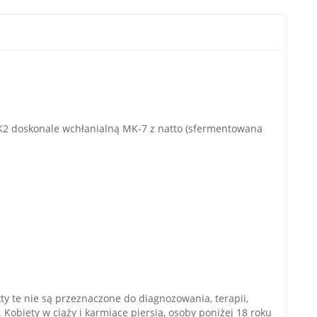
K2 doskonale wchłanialną MK-7 z natto (sfermentowana
y te nie są przeznaczone do diagnozowania, terapii,
 Kobiety w ciąży i karmiące piersią, osoby poniżej 18 roku