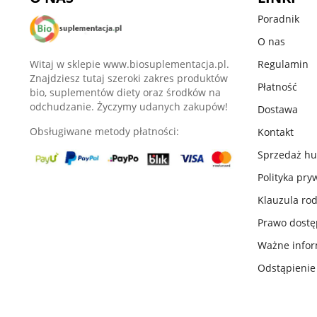
Poradnik
O nas
Witaj w sklepie www.biosuplementacja.pl.
Regulamin
Znajdziesz tutaj szeroki zakres produktów
Płatność
bio, suplementów diety oraz środków na
odchudzanie. Życzymy udanych zakupów!
Dostawa
Obsługiwane metody płatności:
Kontakt
Sprzedaż h
Polityka pry
Klauzula ro
Prawo dost
Ważne infor
Odstąpieni