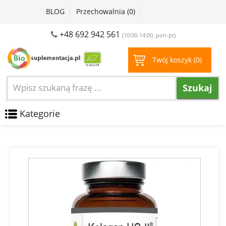
BLOG
Przechowalnia (
0
)
+48 692 942 561
(10:00-14:00, pon-pt)
Twój koszyk (
0
)
Szukaj
Kategorie