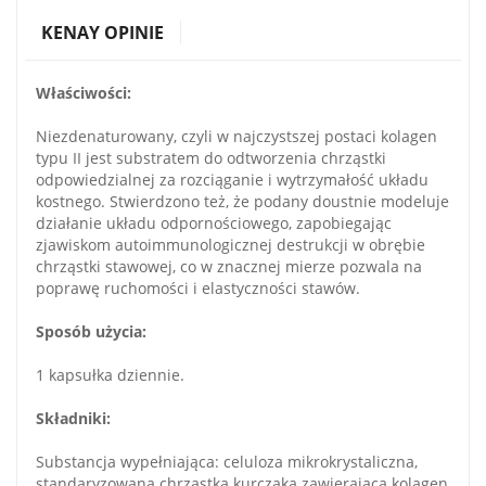
KENAY OPINIE
Właściwości:
Niezdenaturowany, czyli w najczystszej postaci kolagen
typu II jest substratem do odtworzenia chrząstki
odpowiedzialnej za rozciąganie i wytrzymałość układu
kostnego. Stwierdzono też, że podany doustnie modeluje
działanie układu odpornościowego, zapobiegając
zjawiskom autoimmunologicznej destrukcji w obrębie
chrząstki stawowej, co w znacznej mierze pozwala na
poprawę ruchomości i elastyczności stawów.
Sposób użycia:
1 kapsułka dziennie.
Składniki:
Substancja wypełniająca: celuloza mikrokrystaliczna,
standaryzowana chrząstka kurczaka zawierająca kolagen