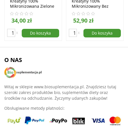
Kreatyny 100%
Kreatyny 100%
Mikronizowana Zielone
Mikronizowany Bez
Jabłko Proszek 500g
Smaku 1000g
34,00 zł
52,90 zł
x
x
Do koszyka
Do koszyka
O NAS
Witaj w sklepie www.biosuplementacja.pl. Znajdziesz tutaj
szeroki zakres produktów bio, suplementów diety oraz
środków na odchudzanie. Życzymy udanych zakupów!
Obsługiwane metody płatności: