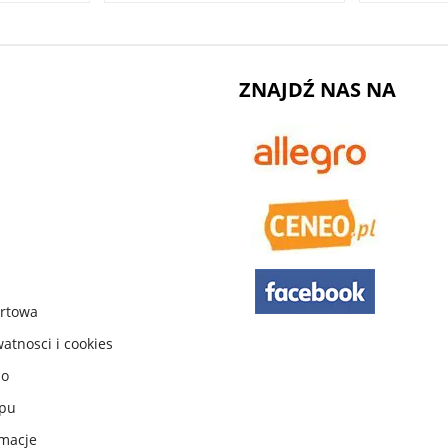
ZNAJDŹ NAS NA
urtowa
watnosci i cookies
do
ępu
macje