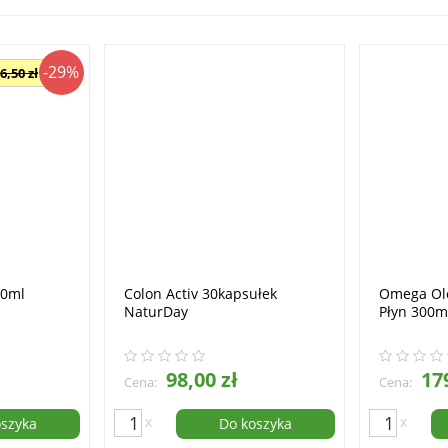
-29%
6,50 zł
50ml
Colon Activ 30kapsułek
Omega Ol
NaturDay
Płyn 300m
98,00 zł
179
Cena:
Cena:
x
x
oszyka
Do koszyka