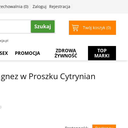
zechowalnia (
0
)
Zaloguj
Rejestracja
Szukaj
Twój koszyk (
0
)
cja.pl
ZDROWA
TOP
SEX
PROMOCJA
ŻYWNOŚĆ
MARKI
Prezerwatywy
Więcej
za
gnez w Proszku Cytrynian
mniej
Żele
intymne
Żele
do
masażu
)