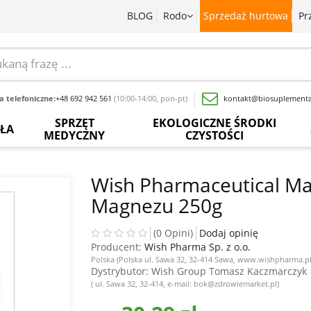
BLOG
Rodo
Sprzedaż hurtowa
Pr
 telefoniczne:
+48 692 942 561
(10:00-14:00, pon-pt)
kontakt@biosuplementa
SPRZĘT
EKOLOGICZNE ŚRODKI
OŁA
MEDYCZNY
CZYSTOŚCI
batki
Termometry
Paski
Płyny
rwedyjskie
bezdotykowe
do
do
Wish Pharmaceutical Ma
pomiaru
mycia
Magnezu 250g
glukozy
naczyń
baty
Inhalatory
we
krwi
Proszki
wy
Pochłaniacze
(0 Opini)
Dodaj opinię
do
zapachów
Producent:
Wish Pharma Sp. z o.o.
Inne
prania
acja
Polska (Polska ul. Sawa 32, 32-414 Sawa, www.wishpharma.pl
sadowa
Ciśnieniomierze
Dystrybutor
: Wish Group Tomasz Kaczmarczyk
Wybielacze
( ul. Sawa 32, 32-414, e-mail: bok@zdrowiemarket.pl)
ewki
Szczoteczki
Odkamieniacze