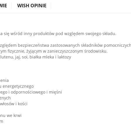
WIE
WISH OPINIE
ca się wśród inny produktów pod względem swojego składu.
względem bezpieczeństwa zastosowanych składników pomocniczych
cym fizycznie, żyjącym w zanieczyszczonym środowisku.
utenu, jaj, soi, białka mleka i laktozy
żenia
u energetycznego
go i odpornościowego i mięśni
cznych
włosów i kości
onu we krwi
ym