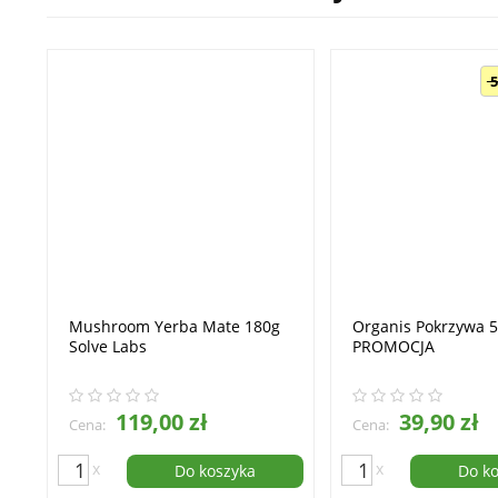
5
Mushroom Yerba Mate 180g
Organis Pokrzywa 
Solve Labs
PROMOCJA
119,00 zł
39,90 zł
Cena:
Cena:
x
x
Do koszyka
Do k