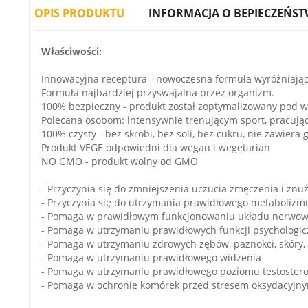
OPIS PRODUKTU
INFORMACJA O BEPIECZEŃST
Właściwości:
Innowacyjna receptura - nowoczesna formuła wyróżniają
Formuła najbardziej przyswajalna przez organizm.
100% bezpieczny - produkt został zoptymalizowany pod 
Polecana osobom: intensywnie trenującym sport, pracują
100% czysty - bez skrobi, bez soli, bez cukru, nie zawiera gl
Produkt VEGE odpowiedni dla wegan i wegetarian
NO GMO - produkt wolny od GMO
- Przyczynia się do zmniejszenia uczucia zmęczenia i znu
- Przyczynia się do utrzymania prawidłowego metabolizm
- Pomaga w prawidłowym funkcjonowaniu układu nerwowe
- Pomaga w utrzymaniu prawidłowych funkcji psychologi
- Pomaga w utrzymaniu zdrowych zębów, paznokci, skóry, 
- Pomaga w utrzymaniu prawidłowego widzenia
- Pomaga w utrzymaniu prawidłowego poziomu testoster
- Pomaga w ochronie komórek przed stresem oksydacyjn