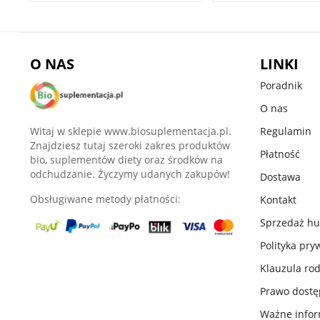
O NAS
LINKI
Poradnik
O nas
Witaj w sklepie www.biosuplementacja.pl.
Regulamin
Znajdziesz tutaj szeroki zakres produktów
Płatność
bio, suplementów diety oraz środków na
odchudzanie. Życzymy udanych zakupów!
Dostawa
Obsługiwane metody płatności:
Kontakt
Sprzedaż h
Polityka pry
Klauzula ro
Prawo dost
Ważne infor