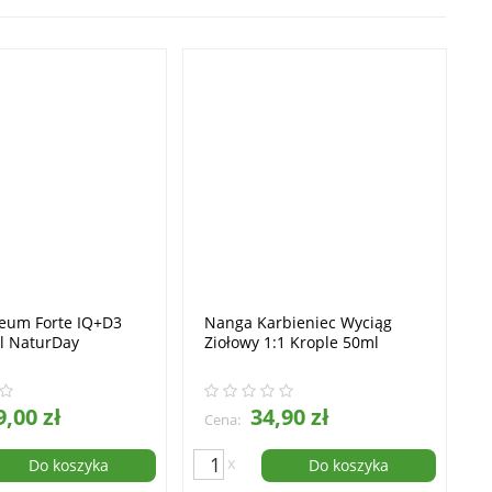
eum Forte IQ+D3
Nanga Karbieniec Wyciąg
l NaturDay
Ziołowy 1:1 Krople 50ml
,00 zł
34,90 zł
Cena:
x
Do koszyka
Do koszyka