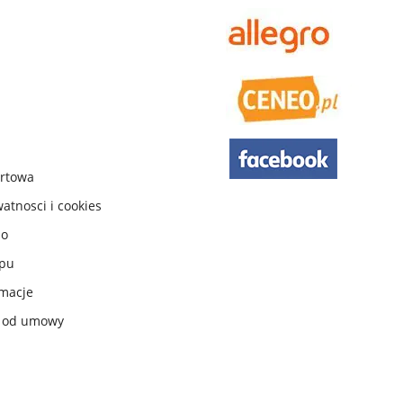
urtowa
watnosci i cookies
do
ępu
macje
e od umowy