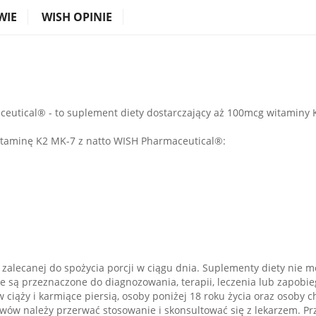
WIE
WISH OPINIE
eutical® - to suplement diety dostarczający aż 100mcg witaminy 
itaminę K2 MK-7 z natto WISH Pharmaceutical®:
ć zalecanej do spożycia porcji w ciągu dnia. Suplementy diety nie 
e są przeznaczone do diagnozowania, terapii, leczenia lub zapobieg
w ciąży i karmiące piersią, osoby poniżej 18 roku życia oraz osob
ów należy przerwać stosowanie i skonsultować się z lekarzem. P