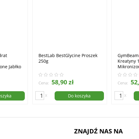
rat
BestLab BestGlycine Proszek
GymBeam 
250g
Kreatyny 
one Jabłko
Mikroniz
1000g
58,90 zł
52,
Cena:
Cena:
x
x
oszyka
Do koszyka
ZNAJDŹ NAS NA