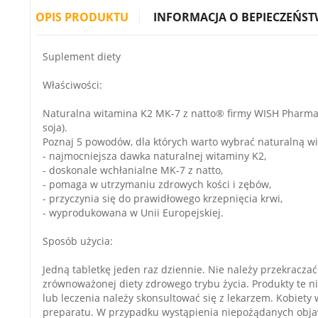
OPIS PRODUKTU
INFORMACJA O BEPIECZEŃST
Suplement diety
Właściwości:
Naturalna witamina K2 MK-7 z natto® firmy WISH Pharmac
soja).
Poznaj 5 powodów, dla których warto wybrać naturalną w
- najmocniejsza dawka naturalnej witaminy K2,
- doskonale wchłanialne MK-7 z natto,
- pomaga w utrzymaniu zdrowych kości i zębów,
- przyczynia się do prawidłowego krzepnięcia krwi,
- wyprodukowana w Unii Europejskiej.
Sposób użycia:
Jedną tabletkę jeden raz dziennie. Nie należy przekracza
zrównoważonej diety zdrowego trybu życia. Produkty te ni
lub leczenia należy skonsultować się z lekarzem. Kobiety 
preparatu. W przypadku wystąpienia niepożądanych objaw