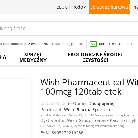
BLOG
Rodo
Sprzedaż hurtowa
Pr
 telefoniczne:
+48 692 942 561
(10:00-14:00, pon-pt)
kontakt@biosuplementa
SPRZĘT
EKOLOGICZNE ŚRODKI
OŁA
MEDYCZNY
CZYSTOŚCI
batki
Termometry
Paski
Płyny
rwedyjskie
bezdotykowe
do
do
Wish Pharmaceutical Wi
pomiaru
mycia
100mcg 120tabletek
glukozy
naczyń
baty
Inhalatory
we
krwi
Proszki
wy
Pochłaniacze
(0 Opini)
Dodaj opinię
do
zapachów
Producent:
Wish Pharma Sp. z o.o.
Inne
prania
acja
Polska (Polska ul. Sawa 32, 32-414 Sawa, www.wishpharma.pl
sadowa
Ciśnieniomierze
Dystrybutor
: Wish Group Tomasz Kaczmarczyk
Wybielacze
( ul. Sawa 32, 32-414, e-mail: bok@zdrowiemarket.pl)
ewki
Szczoteczki
EAN
: 5905279219236
Odkamieniacze