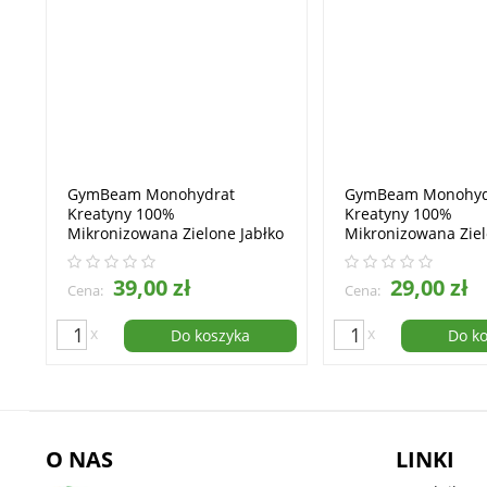
GymBeam Monohydrat
GymBeam Monohyd
Kreatyny 100%
Kreatyny 100%
Mikronizowana Zielone Jabłko
Mikronizowana Ziel
Proszek 1000g
Proszek 500g
39,00 zł
29,00 zł
Cena:
Cena:
x
x
Do koszyka
Do k
O NAS
LINKI