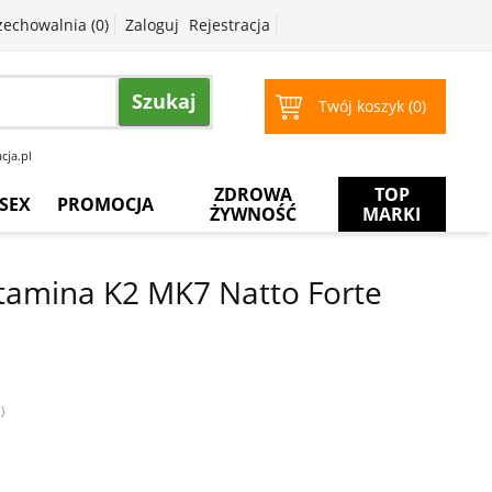
zechowalnia (
0
)
Zaloguj
Rejestracja
Szukaj
Twój koszyk (
0
)
cja.pl
ZDROWA
TOP
SEX
PROMOCJA
ŻYWNOŚĆ
MARKI
Prezerwatywy
Więcej
za
tamina K2 MK7 Natto Forte
mniej
Żele
intymne
Żele
do
masażu
)