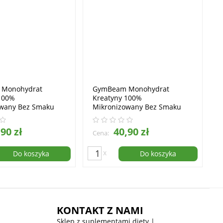
Monohydrat
GymBeam Monohydrat
100%
Kreatyny 100%
owany Bez Smaku
Mikronizowany Bez Smaku
750g
90 zł
40,90 zł
Cena:
x
Do koszyka
Do koszyka
KONTAKT Z NAMI
Sklep z suplementami diety |