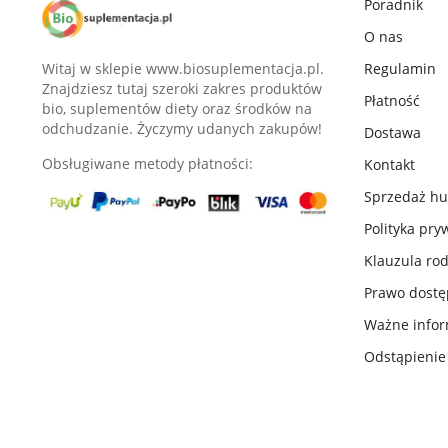
Poradnik
O nas
Witaj w sklepie www.biosuplementacja.pl.
Regulamin
Znajdziesz tutaj szeroki zakres produktów
Płatność
bio, suplementów diety oraz środków na
odchudzanie. Życzymy udanych zakupów!
Dostawa
Obsługiwane metody płatności:
Kontakt
Sprzedaż h
Polityka pry
Klauzula ro
Prawo dost
Ważne infor
Odstąpieni