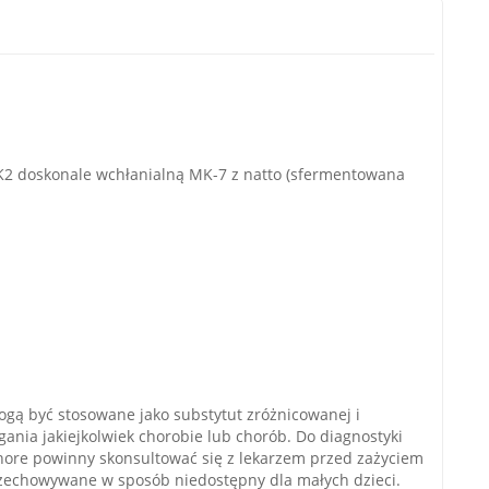
K2 doskonale wchłanialną MK-7 z natto (sfermentowana
mogą być stosowane jako substytut zróżnicowanej i
ania jakiejkolwiek chorobie lub chorób. Do diagnostyki
y chore powinny skonsultować się z lekarzem przed zażyciem
rzechowywane w sposób niedostępny dla małych dzieci.