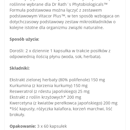
roślinne wybrane dla Dr Rath´s Phytobiologicals™
Formuła podstawowa można łączyć z zestawem
podstawowym Vitacor Plus™, w ten sposób wzbogaca on
dotychczasowy podstawowy zestaw mikroskładników o
kolejne istotne dla organizmu związki naturalne.
Sposób użycia:
Dorośli: 2 x dziennie 1 kapsułka w trakcie posiłków z
odpowiednią ilością płynu (woda, sok, herbata).
Składniki:
Ekstrakt zielonej herbaty (80% polifenole) 150 mg
Kurkumina (z korzenia kurkumy) 150 mg
Resweratrol (z rdestu japońskiego) 25 mg
Ekstrakt z roślin krzyżowych* 200 mg
Kwercetyna (z kwiatów perełkowca japońskiego) 200 mg
*liść kapusty, różyczka kalafiora, korzeń marchwi, liść
brokuły.
Opakowanie:
3 x 60 kapsułek