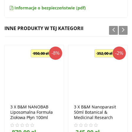
Informacje o bezpieczeństwie (pdf)
INNE PRODUKTY W TEJ KATEGORII
-8%
-2%
950,00 zł
352,00 zł
3 X B&M NANOBAB
3 X B&M Nanoparasit
Liposomalna Formuła
50ml Botanical &
Ziołowa Płyn 100ml
Medicinal Research
Botanical & Medicinal
Research