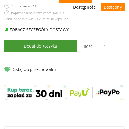
Z podatkiem VAT
Dostępność:
Dostępny
Poprzednia najniższa cena: 440,00 zł
Cena jednostkowa:
23,28 zł
za
10 kapsułek
ZOBACZ SZCZEGÓŁY DOSTAWY
Dodaj do koszyka
Ilość:
Dodaj do przechowalni