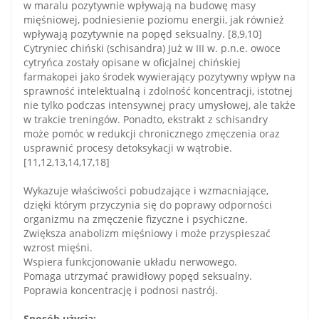
w maralu pozytywnie wpływają na budowę masy
mięśniowej, podniesienie poziomu energii, jak również
wpływają pozytywnie na popęd seksualny. [8,9,10]
Cytryniec chiński (schisandra) Już w III w. p.n.e. owoce
cytryńca zostały opisane w oficjalnej chińskiej
farmakopei jako środek wywierający pozytywny wpływ na
sprawność intelektualną i zdolność koncentracji, istotnej
nie tylko podczas intensywnej pracy umysłowej, ale także
w trakcie treningów. Ponadto, ekstrakt z schisandry
może pomóc w redukcji chronicznego zmęczenia oraz
usprawnić procesy detoksykacji w wątrobie.
[11,12,13,14,17,18]
Wykazuje właściwości pobudzające i wzmacniające,
dzięki którym przyczynia się do poprawy odporności
organizmu na zmęczenie fizyczne i psychiczne.
Zwiększa anabolizm mięśniowy i może przyspieszać
wzrost mięśni.
Wspiera funkcjonowanie układu nerwowego.
Pomaga utrzymać prawidłowy popęd seksualny.
Poprawia koncentrację i podnosi nastrój.
Sposób użycia: