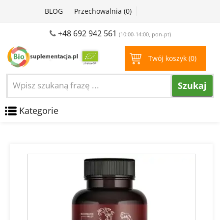
BLOG
Przechowalnia (
0
)
+48 692 942 561
(10:00-14:00, pon-pt)
Twój koszyk (
0
)
Szukaj
Kategorie