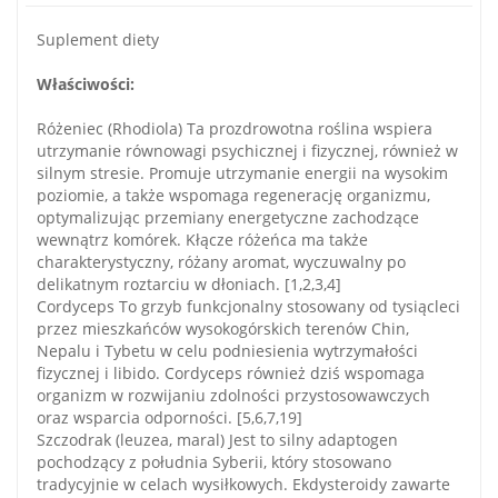
Suplement diety
Właściwości:
Różeniec (Rhodiola) Ta prozdrowotna roślina wspiera
utrzymanie równowagi psychicznej i fizycznej, również w
silnym stresie. Promuje utrzymanie energii na wysokim
poziomie, a także wspomaga regenerację organizmu,
optymalizując przemiany energetyczne zachodzące
wewnątrz komórek. Kłącze różeńca ma także
charakterystyczny, różany aromat, wyczuwalny po
delikatnym roztarciu w dłoniach. [1,2,3,4]
Cordyceps To grzyb funkcjonalny stosowany od tysiącleci
przez mieszkańców wysokogórskich terenów Chin,
Nepalu i Tybetu w celu podniesienia wytrzymałości
fizycznej i libido. Cordyceps również dziś wspomaga
organizm w rozwijaniu zdolności przystosowawczych
oraz wsparcia odporności. [5,6,7,19]
Szczodrak (leuzea, maral) Jest to silny adaptogen
pochodzący z południa Syberii, który stosowano
tradycyjnie w celach wysiłkowych. Ekdysteroidy zawarte