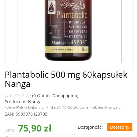
Plantabolic 500 mg 60kapsułek
Nanga
(0 Opini)
Dodaj opinię
Producent:
Nanga
Polska (Polska Blękwit, ul. Pilska 24, 77-400 Złotów, e-mail: hurt@nanga.pl)
EAN
: 5903076423795
75,90 zł
Dostępność:
Dostępny
Cena: