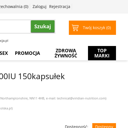
zechowalnia (
0
)
Zaloguj
Rejestracja
Szukaj
Twój koszyk (
0
)
cja.pl
ZDROWA
TOP
SEX
PROMOCJA
ŻYWNOŚĆ
MARKI
Prezerwatywy
Więcej
za
000IU 150kapsułek
mniej
Żele
intymne
Żele
, Northamptonshire, NN11 4HB, e-mail: technical@viridian-nutrition.com)
do
masażu
olska.pl)
Dostępność:
Dostępny