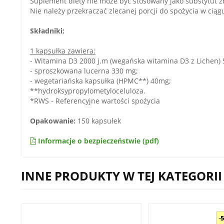
Suplement diety nie może być stosowany jako substytut z
Nie należy przekraczać zlecanej porcji do spożycia w ciąg
Składniki:
1 kapsułka zawiera:
- Witamina D3 2000 j.m (wegańska witamina D3 z Lichen)
- sproszkowana lucerna 330 mg;
- wegetariańska kapsułka (HPMC**) 40mg;
**hydroksypropylometyloceluloza.
*RWS - Referencyjne wartości spożycia
Opakowanie:
150 kapsułek
Informacje o bezpieczeństwie (pdf)
INNE PRODUKTY W TEJ KATEGORII
5