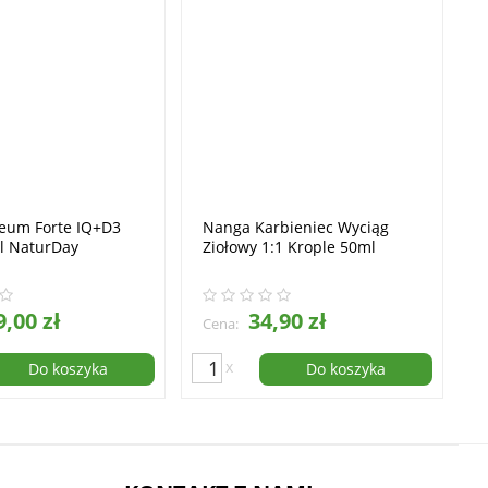
eum Forte IQ+D3
Nanga Karbieniec Wyciąg
l NaturDay
Ziołowy 1:1 Krople 50ml
,00 zł
34,90 zł
Cena:
x
Do koszyka
Do koszyka