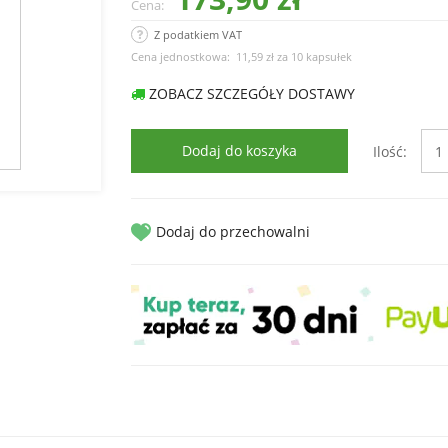
łowe
do
Cena:
zębów
Płyny
Z podatkiem VAT
uralne
do
je
Kasetki
Cena jednostkowa:
11,59 zł
za
10 kapsułek
prasowania
ozdrowotne
na
leki
ZOBACZ SZCZEGÓŁY DOSTAWY
Mydła
ba
w
te
Pulsoksymetry
płynie
Dodaj do koszyka
Ilość:
Maseczki
Płyny
do
Irygatory
czyszczenia
do
Dodaj do przechowalni
WC
zębów
Płyny
do
dezynfekcji
Nabłyszczacze
do
zmywarek