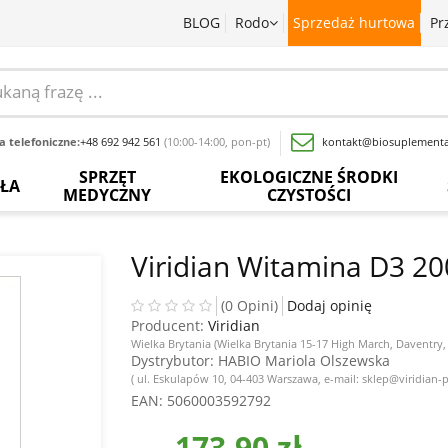
BLOG
Rodo
Sprzedaż hurtowa
Pr
 telefoniczne:
+48 692 942 561
(10:00-14:00, pon-pt)
kontakt@biosuplementa
SPRZĘT
EKOLOGICZNE ŚRODKI
OŁA
MEDYCZNY
CZYSTOŚCI
batki
Termometry
Paski
Płyny
rwedyjskie
bezdotykowe
do
do
Viridian Witamina D3 2
pomiaru
mycia
glukozy
naczyń
baty
Inhalatory
we
(0 Opini)
Dodaj opinię
krwi
Producent:
Viridian
Proszki
wy
Pochłaniacze
do
Wielka Brytania (Wielka Brytania 15-17 High March, Daventry
zapachów
Dystrybutor
: HABIO Mariola Olszewska
Inne
prania
acja
( ul. Eskulapów 10, 04-403 Warszawa, e-mail: sklep@viridian-p
sadowa
Ciśnieniomierze
EAN
: 5060003592792
Wybielacze
ewki
Szczoteczki
173,90 zł
Odkamieniacze