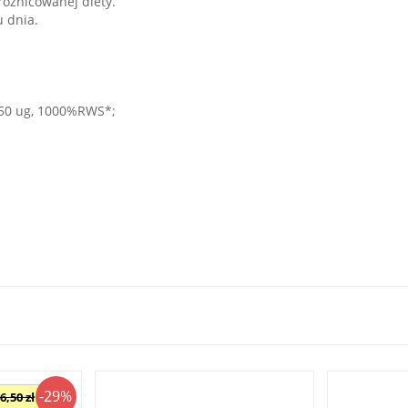
różnicowanej diety.
u dnia.
 50 ug, 1000%RWS*;
-29%
6,50 zł