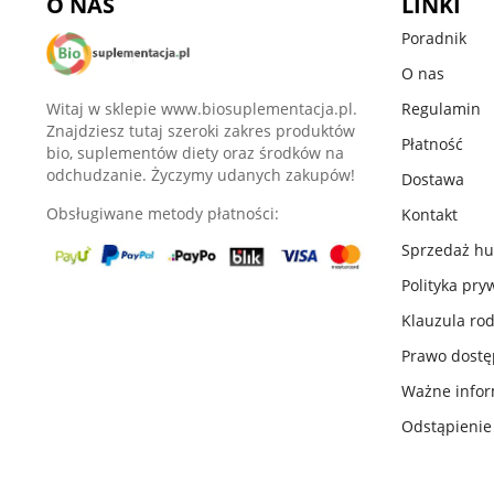
O NAS
LINKI
Poradnik
O nas
Witaj w sklepie www.biosuplementacja.pl.
Regulamin
Znajdziesz tutaj szeroki zakres produktów
Płatność
bio, suplementów diety oraz środków na
odchudzanie. Życzymy udanych zakupów!
Dostawa
Obsługiwane metody płatności:
Kontakt
Sprzedaż h
Polityka pry
Klauzula ro
Prawo dost
Ważne infor
Odstąpieni