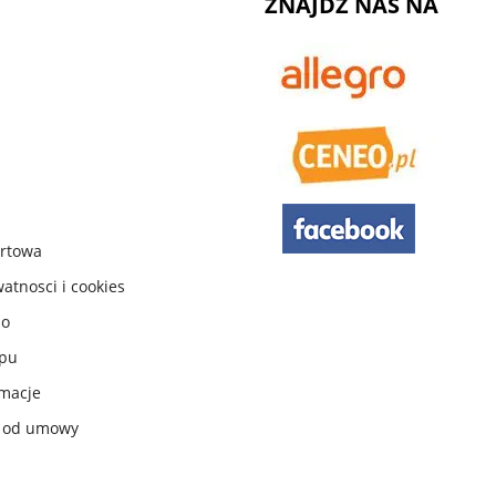
ZNAJDŹ NAS NA
urtowa
watnosci i cookies
do
ępu
macje
e od umowy