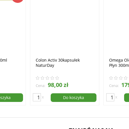
50ml
Colon Activ 30kapsułek
Omega Ol
NaturDay
Płyn 300m
98,00 zł
179
Cena:
Cena:
x
x
oszyka
Do koszyka