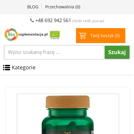
BLOG
Przechowalnia (
0
)
+48 692 942 561
(10:00-14:00, pon-pt)
Twój koszyk (
0
)
Szukaj
Kategorie