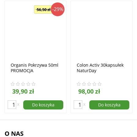
-29%
56,50 zł
Organis Pokrzywa 50ml
Colon Activ 30kapsułek
PROMOCJA
NaturDay
39,90 zł
98,00 zł
x
x
Do koszyka
Do koszyka
O NAS