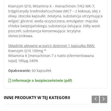
Koenzym Q10, Witamina K - menachinon-7/K2 MK-7,
trójglicerydy średniołańcuchowe (MCT – z kokosa), olej z
oliwy, otoczka kapsułki: żelatyna, substancja utrzymująca
wilgoć: glicerol, woda oczyszczona, emulgator: mączka
chleba świętojańskiego, substancja żelująca: żółty wosk
pszczeli, substancja konserwująca: lecytyna
słonecznikowa.
Składniki aktywne w porcji dziennej 1 kapsułka RWS:
Koenzym Q10 100mg *
Witamina K [menachinon-7 z natto (sfermentowana
soja)] 180µg 240%
Opakowanie:
60 kapsułek
Informacje o bezpieczeństwie (pdf)
INNE PRODUKTY W TEJ KATEGORII