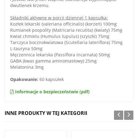
dwutlenek krzemu.
Składniki aktywne w porcji dziennej 1 kapsułka:
Kozłek lekarski (valeriana officinalis) (korzeń) 100mg
Rumianek pospolity (Matricaria recutita) (kwiaty) 75mg
Kwiat chmielu (Humulus lupulus) (szyszki) 75mg
Tarczyca bocznokwiatowa (Scutellaria lateriflora) 75mg
L-tauryna 50mg
Męczennica lekarska (Passiflora incarnata) 50mg
GABA (kwas gamma aminomasłowy) 25mg
Melatonina 3mg
Opakowanie:
60 kapsułek
Informacje o bezpieczeństwie (pdf)
INNE PRODUKTY W TEJ KATEGORII