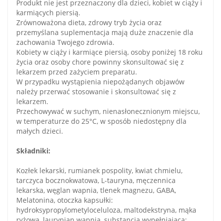
Produkt nie jest przeznaczony dla dzieci, kobiet w ciąży i
karmiących piersią.
Zrównoważona dieta, zdrowy tryb życia oraz
przemyślana suplementacja mają duże znaczenie dla
zachowania Twojego zdrowia.
Kobiety w ciąży i karmiące piersią, osoby poniżej 18 roku
życia oraz osoby chore powinny skonsultować się z
lekarzem przed zażyciem preparatu.
W przypadku wystąpienia niepożądanych objawów
należy przerwać stosowanie i skonsultować się z
lekarzem.
Przechowywać w suchym, nienasłonecznionym miejscu,
w temperaturze do 25°C, w sposób niedostępny dla
małych dzieci.
Składniki:
Kozłek lekarski, rumianek pospolity, kwiat chmielu,
tarczyca bocznokwatowa, L-tauryna, męczennica
lekarska, węglan wapnia, tlenek magnezu, GABA,
Melatonina, otoczka kapsułki:
hydroksypropylometyloceluloza, maltodekstryna, mąka
ryżowa, laurynian wapnia, substancja wypełniająca: