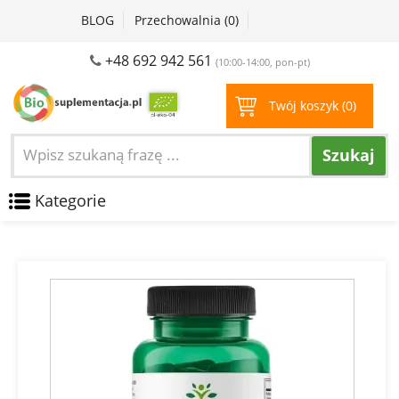
BLOG
Przechowalnia (
0
)
+48 692 942 561
(10:00-14:00, pon-pt)
Twój koszyk (
0
)
Szukaj
Kategorie