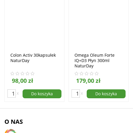
Colon Activ 30kapsułek
Omega Oleum Forte
NaturDay
IQ+D3 Płyn 300ml
NaturDay
98,00 zł
179,00 zł
x
x
Do koszyka
Do koszyka
O NAS