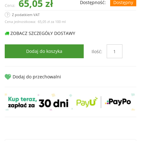
65,05 zł
Dostępność:
Dostępny
Cena:
Z podatkiem VAT
Cena jednostkowa:
65,05 zł
za
100 ml
ZOBACZ SZCZEGÓŁY DOSTAWY
Dodaj do koszyka
Ilość:
Dodaj do przechowalni