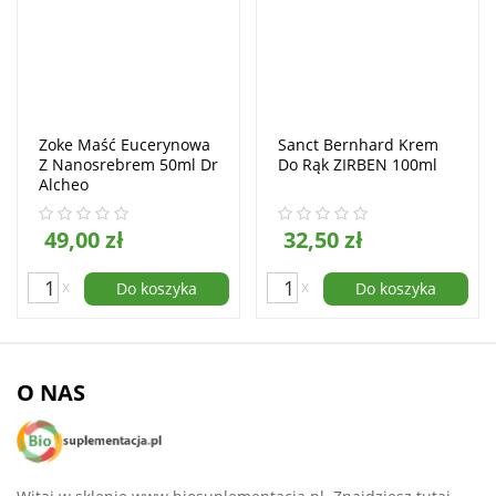
Zoke Maść Eucerynowa
Sanct Bernhard Krem
Z Nanosrebrem 50ml Dr
Do Rąk ZIRBEN 100ml
Alcheo
49,00 zł
32,50 zł
x
x
Do koszyka
Do koszyka
O NAS