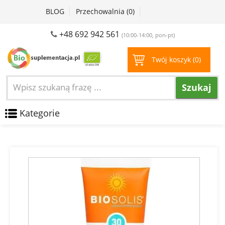
BLOG
Przechowalnia (
0
)
+48 692 942 561
(10:00-14:00, pon-pt)
Twój koszyk (
0
)
Szukaj
Kategorie