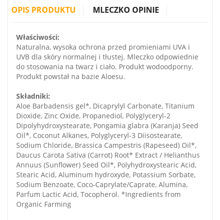
OPIS PRODUKTU
MLECZKO OPINIE
Właściwości:
Naturalna, wysoka ochrona przed promieniami UVA i
UVB dla skóry normalnej i tłustej. Mleczko odpowiednie
do stosowania na twarz i ciało. Produkt wodoodporny.
Produkt powstał na bazie Aloesu.
Składniki:
Aloe Barbadensis gel*, Dicaprylyl Carbonate, Titanium
Dioxide, Zinc Oxide, Propanediol, Polyglyceryl-2
Dipolyhydroxystearate, Pongamia glabra (Karanja) Seed
Oil*, Coconut Alkanes, Polyglyceryl-3 Diisostearate,
Sodium Chloride, Brassica Campestris (Rapeseed) Oil*,
Daucus Carota Sativa (Carrot) Root* Extract / Helianthus
Annuus (Sunflower) Seed Oil*, Polyhydroxystearic Acid,
Stearic Acid, Aluminum hydroxyde, Potassium Sorbate,
Sodium Benzoate, Coco-Caprylate/Caprate, Alumina,
Parfum Lactic Acid, Tocopherol. *Ingredients from
Organic Farming