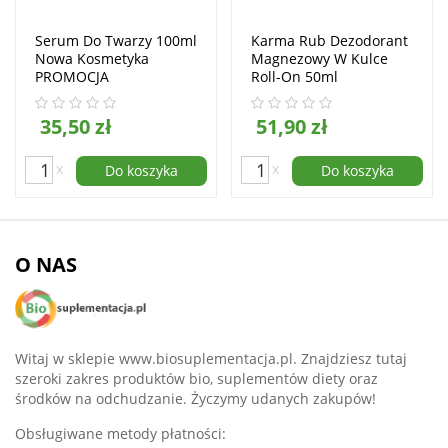
Serum Do Twarzy 100ml
Karma Rub Dezodorant
Nowa Kosmetyka
Magnezowy W Kulce
PROMOCJA
Roll-On 50ml
35,50 zł
51,90 zł
x
x
Do koszyka
Do koszyka
O NAS
Witaj w sklepie www.biosuplementacja.pl. Znajdziesz tutaj
szeroki zakres produktów bio, suplementów diety oraz
środków na odchudzanie. Życzymy udanych zakupów!
Obsługiwane metody płatności: