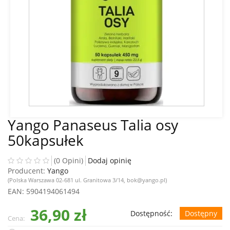
Yango Panaseus Talia osy
50kapsułek
(0 Opini)
Dodaj opinię
Producent:
Yango
(Polska Warszawa 02-681 ul. Granitowa 3/14, bok@yango.pl)
EAN
: 5904194061494
36,90 zł
Dostępność:
Dostępny
Cena: