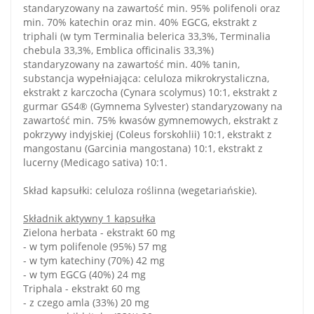
standaryzowany na zawartość min. 95% polifenoli oraz
min. 70% katechin oraz min. 40% EGCG, ekstrakt z
triphali (w tym Terminalia belerica 33,3%, Terminalia
chebula 33,3%, Emblica officinalis 33,3%)
standaryzowany na zawartość min. 40% tanin,
substancja wypełniająca: celuloza mikrokrystaliczna,
ekstrakt z karczocha (Cynara scolymus) 10:1, ekstrakt z
gurmar GS4® (Gymnema Sylvester) standaryzowany na
zawartość min. 75% kwasów gymnemowych, ekstrakt z
pokrzywy indyjskiej (Coleus forskohlii) 10:1, ekstrakt z
mangostanu (Garcinia mangostana) 10:1, ekstrakt z
lucerny (Medicago sativa) 10:1.
Skład kapsułki: celuloza roślinna (wegetariańskie).
Składnik aktywny 1 kapsułka
Zielona herbata - ekstrakt 60 mg
- w tym polifenole (95%) 57 mg
- w tym katechiny (70%) 42 mg
- w tym EGCG (40%) 24 mg
Triphala - ekstrakt 60 mg
- z czego amla (33%) 20 mg