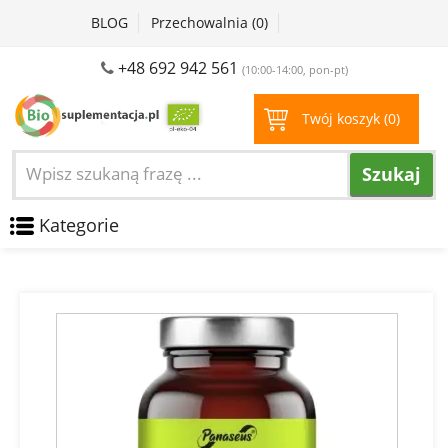
BLOG
Przechowalnia (
0
)
+48 692 942 561
(10:00-14:00, pon-pt)
Twój koszyk (
0
)
Szukaj
Kategorie