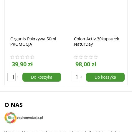
Organis Pokrzywa 50ml
Colon Activ 30kapsułek
PROMOCJA
NaturDay
39,90 zł
98,00 zł
x
x
Do koszyka
Do koszyka
O NAS