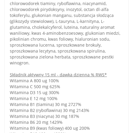
chlorowodorek tiaminy, ryboflawina, niacynamid,
chlorowodorek pirydoksyny, inozytol, octan dl-alfa
tokoferylu, glukonian manganu, substancja słodząca
(glikozydy stewiolowe), L-tauryna, L-karnityna, L-
glutamina, cholekalcyferol, luteina, naturalny aromat
waniliowy, kwas 4-aminobenzoesowy, glukonian miedzi,
pikolinian chromu, kwas foliowy, hialuronian sodu,
sproszkowana lucerna, sproszkowane brokuły,
sproszkowana lecytyna, sproszkowana spirulina,
sproszkowana zielona herbata, sproszkowane pestki
winogron.
Składnik aktywny 15 ml - dawka dzienna % RWS*
Witamina A 800 ug 100%
Witamina C 500 mg 625%
Witamina D3 15 ug 300%
Witamina E 12 mg 100%
Witamina B1 (tiamina) 30 mg 2727%
Witamina B2 (ryboflawina) 30 mg 2143%
Witamina B3 (niacyna) 30 mg 187%
Witamina B6 20 mg 1429%
Witamina B9 (kwas foliowy) 400 ug 200%