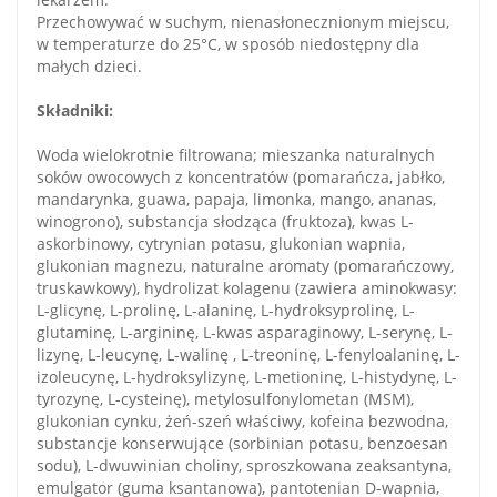
Przechowywać w suchym, nienasłonecznionym miejscu,
w temperaturze do 25°C, w sposób niedostępny dla
małych dzieci.
Składniki:
Woda wielokrotnie filtrowana; mieszanka naturalnych
soków owocowych z koncentratów (pomarańcza, jabłko,
mandarynka, guawa, papaja, limonka, mango, ananas,
winogrono), substancja słodząca (fruktoza), kwas L-
askorbinowy, cytrynian potasu, glukonian wapnia,
glukonian magnezu, naturalne aromaty (pomarańczowy,
truskawkowy), hydrolizat kolagenu (zawiera aminokwasy:
L-glicynę, L-prolinę, L-alaninę, L-hydroksyprolinę, L-
glutaminę, L-argininę, L-kwas asparaginowy, L-serynę, L-
lizynę, L-leucynę, L-walinę , L-treoninę, L-fenyloalaninę, L-
izoleucynę, L-hydroksylizynę, L-metioninę, L-histydynę, L-
tyrozynę, L-cysteinę), metylosulfonylometan (MSM),
glukonian cynku, żeń-szeń właściwy, kofeina bezwodna,
substancje konserwujące (sorbinian potasu, benzoesan
sodu), L-dwuwinian choliny, sproszkowana zeaksantyna,
emulgator (guma ksantanowa), pantotenian D-wapnia,