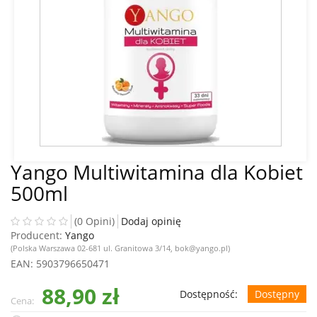
Yango Multiwitamina dla Kobiet
500ml
(0 Opini)
Dodaj opinię
Producent:
Yango
(Polska Warszawa 02-681 ul. Granitowa 3/14, bok@yango.pl)
EAN
: 5903796650471
88,90 zł
Dostępność:
Dostępny
Cena: