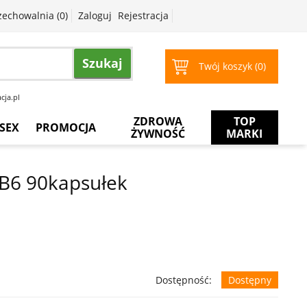
zechowalnia (
0
)
Zaloguj
Rejestracja
Szukaj
Twój koszyk (
0
)
cja.pl
ZDROWA
TOP
SEX
PROMOCJA
ŻYWNOŚĆ
MARKI
Prezerwatywy
Więcej
za
B6 90kapsułek
mniej
Żele
intymne
Żele
do
masażu
Dostępność:
Dostępny