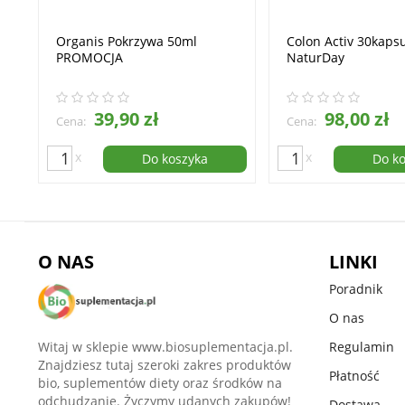
Organis Pokrzywa 50ml
Colon Activ 30kaps
PROMOCJA
NaturDay
39,90 zł
98,00 zł
Cena:
Cena:
x
x
Do koszyka
Do k
O NAS
LINKI
Poradnik
O nas
Witaj w sklepie www.biosuplementacja.pl.
Regulamin
Znajdziesz tutaj szeroki zakres produktów
Płatność
bio, suplementów diety oraz środków na
odchudzanie. Życzymy udanych zakupów!
Dostawa