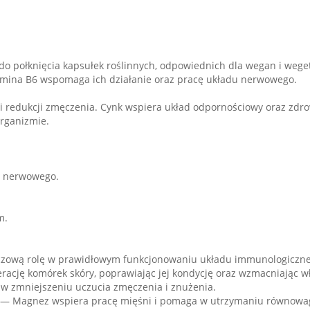
o połknięcia kapsułek roślinnych, odpowiednich dla wegan i weget
amina B6 wspomaga ich działanie oraz pracę układu nerwowego.
 redukcji zmęczenia. Cynk wspiera układ odpornościowy oraz zdrow
rganizmie.
du nerwowego.
m.
czową rolę w prawidłowym funkcjonowaniu układu immunologiczne
rację komórek skóry, poprawiając jej kondycję oraz wzmacniając wł
w zmniejszeniu uczucia zmęczenia i znużenia.
 — Magnez wspiera pracę mięśni i pomaga w utrzymaniu równowagi 