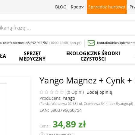
BLOG
Rodo
Sprzedaż hurtowa
Pr
 telefoniczne:
+48 692 942 561
(10:00-14:00, pon-pt)
kontakt@biosuplementa
SPRZĘT
EKOLOGICZNE ŚRODKI
OŁA
MEDYCZNY
CZYSTOŚCI
batki
Termometry
Paski
Płyny
rwedyjskie
bezdotykowe
do
do
Yango Magnez + Cynk + 
pomiaru
mycia
glukozy
naczyń
baty
Inhalatory
we
(0 Opini)
Dodaj opinię
krwi
Producent:
Yango
Proszki
wy
Pochłaniacze
do
(Polska Warszawa 02-681 ul. Granitowa 3/14, bok@yango.pl)
zapachów
Inne
prania
EAN
: 5903796650754
acja
sadowa
Ciśnieniomierze
34,89 zł
Wybielacze
Cena:
ewki
Szczoteczki
Odkamieniacze
Z podatkiem VAT