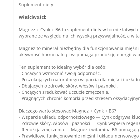
Suplement diety
Właściwości:
Magnez + Cynk + B6 to suplement diety w formie łatwych d
wybrane ze względu na ich wysoką przyswajalność, a wit
Magnez to minerał niezbędny dla funkcjonowania mięśni i
aktywność hormonalną i wspomaga produkcję energii w o
Ten suplement to idealny wybór dla osób:
- Chcących wzmocnić swoją odporność.
- Poszukujących naturalnego wsparcia dla mięśni i ukła
- Dbających o zdrowie skóry, włosów i paznokci.
- Chcących zredukować uczucie zmęczenia.
- Pragnących chronić komórki przed stresem oksydacyjny
Dlaczego warto stosować Magnez + Cynk + B6?
- Wsparcie układu odpornościowego — Cynk odgrywa klu
- Zdrowie skóry, włosów i paznokci — Cynk wspiera regene
- Redukcja zmęczenia — Magnez i witamina B6 pomagają 
- Prawidłowe funkcjonowanie mięśni i układu nerwowego