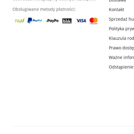
Obsługiwane metody płatności:
Kontakt
Sprzedaż h
Polityka pry
Klauzula ro
Prawo dost
Ważne infor
Odstąpieni