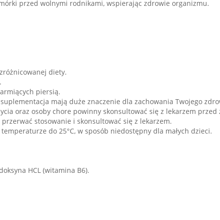
mórki przed wolnymi rodnikami, wspierając zdrowie organizmu.
zróżnicowanej diety.
.
karmiących piersią.
 suplementacja mają duże znaczenie dla zachowania Twojego zdro
u życia oraz osoby chore powinny skonsultować się z lekarzem przed
rzerwać stosowanie i skonsultować się z lekarzem.
temperaturze do 25°C, w sposób niedostępny dla małych dzieci.
ydoksyna HCL (witamina B6).