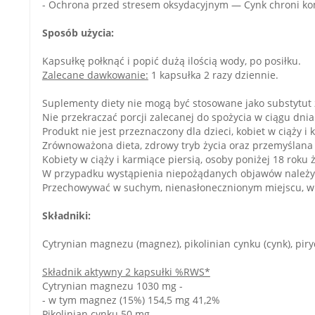
- Ochrona przed stresem oksydacyjnym — Cynk chroni ko
Sposób użycia:
Kapsułkę połknąć i popić dużą ilością wody, po posiłku.
Zalecane dawkowanie:
1 kapsułka 2 razy dziennie.
Suplementy diety nie mogą być stosowane jako substytut 
Nie przekraczać porcji zalecanej do spożycia w ciągu dnia
Produkt nie jest przeznaczony dla dzieci, kobiet w ciąży i 
Zrównoważona dieta, zdrowy tryb życia oraz przemyślana
Kobiety w ciąży i karmiące piersią, osoby poniżej 18 rok
W przypadku wystąpienia niepożądanych objawów należy p
Przechowywać w suchym, nienasłonecznionym miejscu, w 
Składniki:
Cytrynian magnezu (magnez), pikolinian cynku (cynk), pir
Składnik aktywny 2 kapsułki %RWS*
Cytrynian magnezu 1030 mg -
- w tym magnez (15%) 154,5 mg 41,2%
Pikolinian cynku 50 mg -