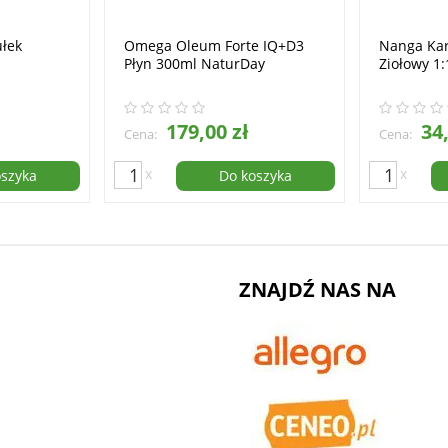
ułek
Omega Oleum Forte IQ+D3
Nanga Kar
Płyn 300ml NaturDay
Ziołowy 1
179,00 zł
34,
Cena:
Cena:
x
x
oszyka
Do koszyka
ZNAJDŹ NAS NA