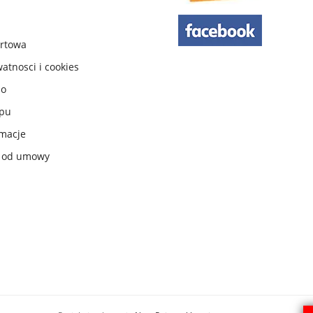
urtowa
watnosci i cookies
do
ępu
macje
e od umowy