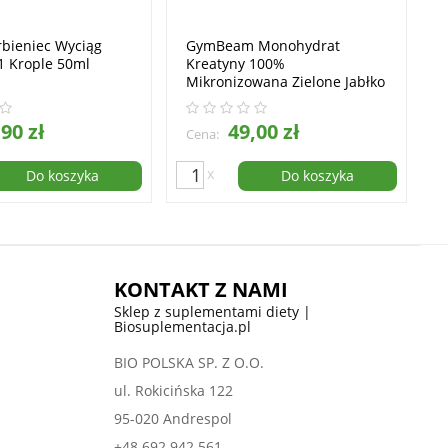
bieniec Wyciąg
GymBeam Monohydrat
:1 Krople 50ml
Kreatyny 100%
Mikronizowana Zielone Jabłko
Proszek 1000g
90 zł
49,00 zł
Cena:
x
Do koszyka
Do koszyka
KONTAKT Z NAMI
Sklep z suplementami diety |
Biosuplementacja.pl
BIO POLSKA SP. Z O.O.
ul. Rokicińska 122
95-020 Andrespol
+48 692 942 561