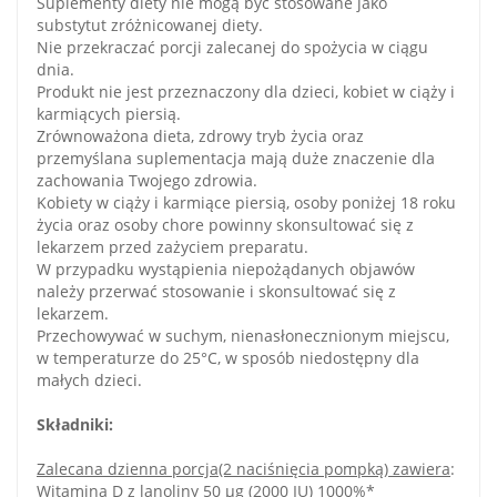
Suplementy diety nie mogą być stosowane jako
substytut zróżnicowanej diety.
Nie przekraczać porcji zalecanej do spożycia w ciągu
dnia.
Produkt nie jest przeznaczony dla dzieci, kobiet w ciąży i
karmiących piersią.
Zrównoważona dieta, zdrowy tryb życia oraz
przemyślana suplementacja mają duże znaczenie dla
zachowania Twojego zdrowia.
Kobiety w ciąży i karmiące piersią, osoby poniżej 18 roku
życia oraz osoby chore powinny skonsultować się z
lekarzem przed zażyciem preparatu.
W przypadku wystąpienia niepożądanych objawów
należy przerwać stosowanie i skonsultować się z
lekarzem.
Przechowywać w suchym, nienasłonecznionym miejscu,
w temperaturze do 25°C, w sposób niedostępny dla
małych dzieci.
Składniki:
Zalecana dzienna porcja(2 naciśnięcia pompką) zawiera
:
Witamina D z lanoliny 50 µg (2000 IU) 1000%*