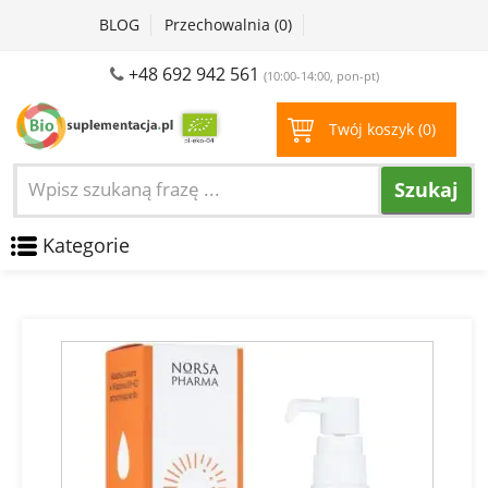
BLOG
Przechowalnia (
0
)
+48 692 942 561
(10:00-14:00, pon-pt)
Twój koszyk (
0
)
Szukaj
Kategorie