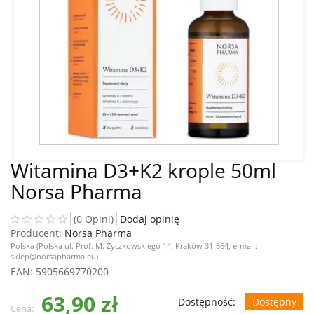
Witamina D3+K2 krople 50ml
Norsa Pharma
(0 Opini)
Dodaj opinię
Producent:
Norsa Pharma
Polska (Polska ul. Prof. M. Życzkowskiego 14, Kraków 31-864, e-mail:
sklep@norsapharma.eu)
EAN
: 5905669770200
63,90 zł
Dostępność:
Dostępny
Cena: