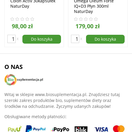
Colon Activ 30kapsułek
Omega Oleum Forte
NaturDay
IQ+D3 Płyn 300ml
NaturDay
98,00 zł
179,00 zł
x
x
Do koszyka
Do koszyka
O NAS
Witaj w sklepie www.biosuplementacja.pl. Znajdziesz tutaj
szeroki zakres produktów bio, suplementów diety oraz
środków na odchudzanie. Życzymy udanych zakupów!
Obsługiwane metody płatności: