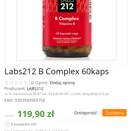
Labs212 B Complex 60kaps
(0 Opini)
Dodaj opinię
Producent:
LABS212
ul. H. Sienkiewicza 85/87 lok. 8 Łódź 90-057, e-mail: sklep@labs212.pl)
EAN
: 5903943955756
119,90 zł
Dostępność:
Dostępny
Cena:
Z podatkiem VAT
Cena jednostkowa:
19,98 zł
za
10 kapsułek