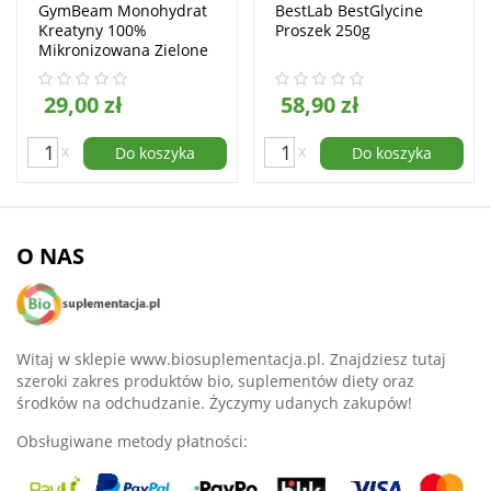
GymBeam Monohydrat
BestLab BestGlycine
Kreatyny 100%
Proszek 250g
Mikronizowana Zielone
Jabłko Proszek 500g
29,00 zł
58,90 zł
x
x
Do koszyka
Do koszyka
O NAS
Witaj w sklepie www.biosuplementacja.pl. Znajdziesz tutaj
szeroki zakres produktów bio, suplementów diety oraz
środków na odchudzanie. Życzymy udanych zakupów!
Obsługiwane metody płatności: