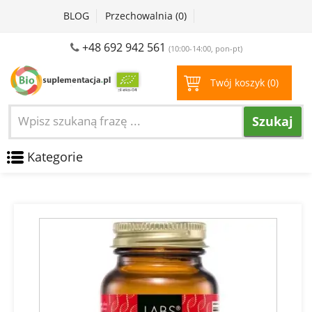
BLOG
Przechowalnia (
0
)
+48 692 942 561
(10:00-14:00, pon-pt)
Twój koszyk (
0
)
Szukaj
Kategorie