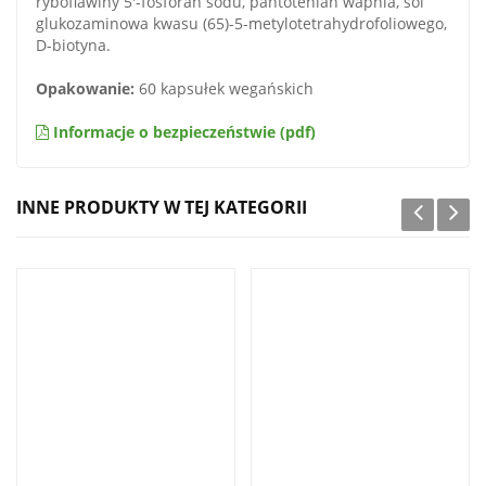
ryboflawiny 5'-fosforan sodu, pantotenian wapnia, sól
glukozaminowa kwasu (65)-5-metylotetrahydrofoliowego,
D-biotyna.
Opakowanie:
60 kapsułek wegańskich
Informacje o bezpieczeństwie (pdf)
INNE PRODUKTY W TEJ KATEGORII