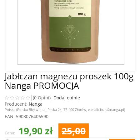
Jabłczan magnezu proszek 100g
Nanga PROMOCJA
(0 Opini)
Dodaj opinię
Producent:
Nanga
Polska (Polska Blękwit, ul. Pilska 24, 77-400 Złotów, e-mail: hurt@nanga.pl)
EAN
: 5903076406590
19,90 zł
25,00
Cena: