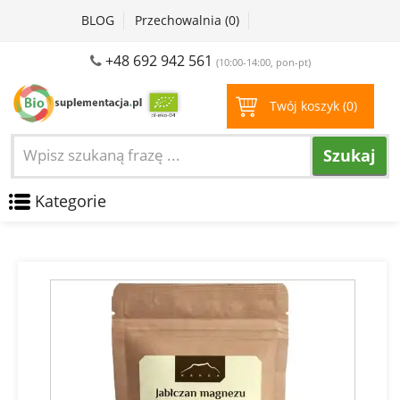
BLOG
Przechowalnia (
0
)
+48 692 942 561
(10:00-14:00, pon-pt)
Twój koszyk (
0
)
Szukaj
Kategorie