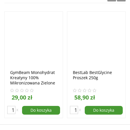
GymBeam Monohydrat
BestLab BestGlycine
Kreatyny 100%
Proszek 250g
Mikronizowana Zielone
Jabłko Proszek 500g
29,00 zł
58,90 zł
x
x
Do koszyka
Do koszyka