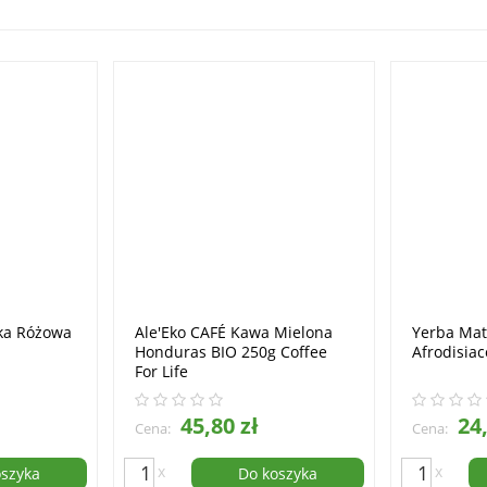
ka Różowa
Ale'Eko CAFÉ Kawa Mielona
Yerba Mat
Honduras BIO 250g Coffee
Afrodisia
For Life
45,80 zł
24,
Cena:
Cena:
x
x
oszyka
Do koszyka