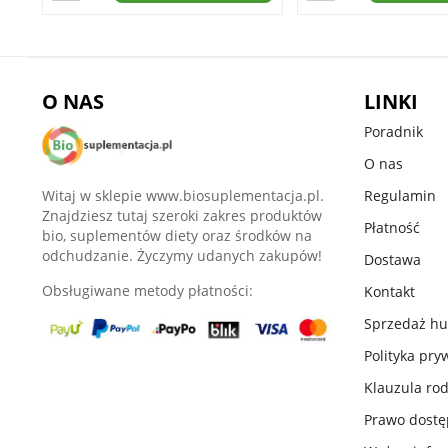
O NAS
LINKI
Poradnik
O nas
Witaj w sklepie www.biosuplementacja.pl.
Regulamin
Znajdziesz tutaj szeroki zakres produktów
Płatność
bio, suplementów diety oraz środków na
odchudzanie. Życzymy udanych zakupów!
Dostawa
Obsługiwane metody płatności:
Kontakt
Sprzedaż h
Polityka pry
Klauzula ro
Prawo dost