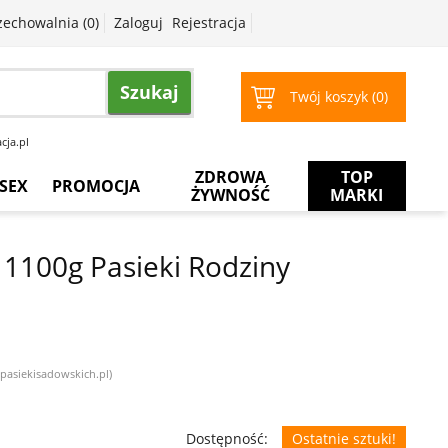
zechowalnia (
0
)
Zaloguj
Rejestracja
Szukaj
Twój koszyk (
0
)
cja.pl
ZDROWA
TOP
SEX
PROMOCJA
ŻYWNOŚĆ
MARKI
Prezerwatywy
Więcej
za
e 1100g Pasieki Rodziny
mniej
Żele
intymne
Żele
do
masażu
@pasiekisadowskich.pl)
Dostępność:
Ostatnie sztuki!