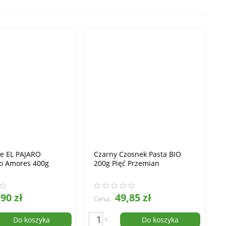
e EL PAJARO
Czarny Czosnek Pasta BIO
co Amores 400g
200g Pięć Przemian
90 zł
49,85 zł
Cena:
x
Do koszyka
Do koszyka