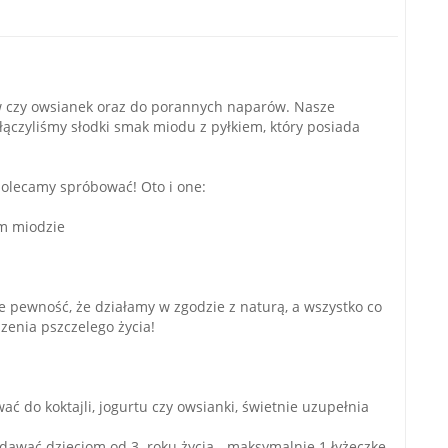
tów czy owsianek oraz do porannych naparów. Nasze
ołączyliśmy słodki smak miodu z pyłkiem, który posiada
polecamy spróbować! Oto i one:
ym miodzie
e pewność, że działamy w zgodzie z naturą, a wszystko co
zenia pszczelego życia!
ć do koktajli, jogurtu czy owsianki, świetnie uzupełnia
odawać dzieciom od 3. roku życia - maksymalnie 1 łyżeczkę