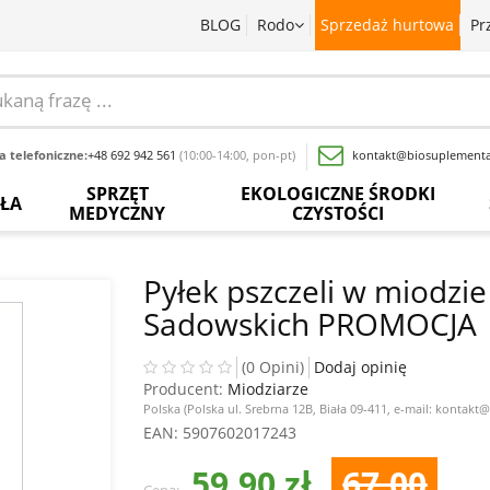
BLOG
Rodo
Sprzedaż hurtowa
Pr
 telefoniczne:
+48 692 942 561
(10:00-14:00, pon-pt)
kontakt@biosuplementa
SPRZĘT
EKOLOGICZNE ŚRODKI
OŁA
MEDYCZNY
CZYSTOŚCI
batki
Termometry
Paski
Płyny
rwedyjskie
bezdotykowe
do
do
Pyłek pszczeli w miodzi
pomiaru
mycia
Sadowskich PROMOCJA
glukozy
naczyń
baty
Inhalatory
we
krwi
Proszki
wy
Pochłaniacze
(0 Opini)
Dodaj opinię
do
zapachów
Producent:
Miodziarze
Inne
prania
acja
Polska (Polska ul. Srebrna 12B, Biała 09-411, e-mail: kontakt
sadowa
Ciśnieniomierze
EAN
: 5907602017243
Wybielacze
ewki
Szczoteczki
59,90 zł
67,00
Odkamieniacze