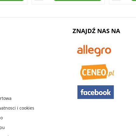
ZNAJDŹ NAS NA
urtowa
watnosci i cookies
do
ępu