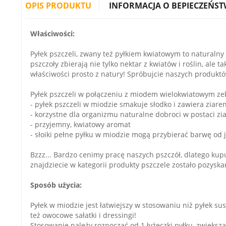
OPIS PRODUKTU
INFORMACJA O BEPIECZEŃST
Właściwości:
Pyłek pszczeli, zwany też pyłkiem kwiatowym to naturalny
pszczoły zbierają nie tylko nektar z kwiatów i roślin, ale
właściwości prosto z natury! Spróbujcie naszych produktó
Pyłek pszczeli w połączeniu z miodem wielokwiatowym zeb
- pyłek pszczeli w miodzie smakuje słodko i zawiera zia
- korzystne dla organizmu naturalne dobroci w postaci zi
- przyjemny, kwiatowy aromat
- słoiki pełne pyłku w miodzie mogą przybierać barwę od 
Bzzz... Bardzo cenimy pracę naszych pszczół, dlatego kup
znajdziecie w kategorii produkty pszczele zostało pozysk
Sposób użycia:
Pyłek w miodzie jest łatwiejszy w stosowaniu niż pyłek su
też owocowe sałatki i dressingi!
Stosowanie należy rozpocząć od 1 łyżeczki pyłku, zwiększ