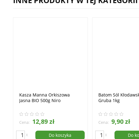
INNE PRODUKTY W TEJ KATEGORII
Kasza Manna Orkiszowa
Batom Sól Kłodaws
Jasna BIO 500g Niro
Gruba 1kg
12,89 zł
9,90 zł
Cena:
Cena:
x
x
Do koszyka
Do k