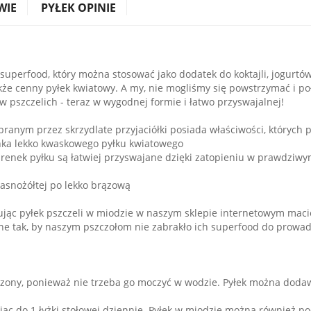
WIE
PYŁEK OPINIE
 superfood, który można stosować jako dodatek do koktajli, jogur
 także cenny pyłek kwiatowy. A my, nie mogliśmy się powstrzymać i p
w pszczelich - teraz w wygodnej formie i łatwo przyswajalnej!
ranym przez skrzydlate przyjaciółki posiada właściwości, których 
renka lekko kwaskowego pyłku kwiatowego
arenek pyłku są łatwiej przyswajane dzięki zatopieniu w prawdziw
jasnożółtej po lekko brązową
ując pyłek pszczeli w miodzie w naszym sklepie internetowym maci
ane tak, by naszym pszczołom nie zabrakło ich superfood do prowad
szony, ponieważ nie trzeba go moczyć w wodzie. Pyłek można dodawa
ając do 1 łyżki stołowej dziennie. Pyłek w miodzie można również p