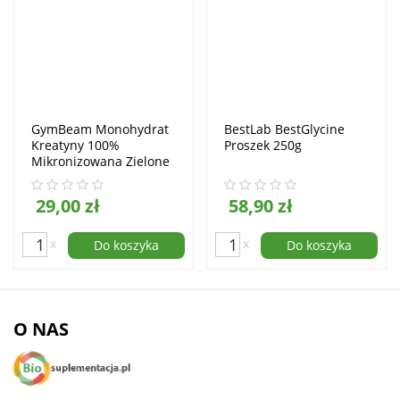
GymBeam Monohydrat
BestLab BestGlycine
Kreatyny 100%
Proszek 250g
Mikronizowana Zielone
Jabłko Proszek 500g
29,00 zł
58,90 zł
x
x
Do koszyka
Do koszyka
O NAS