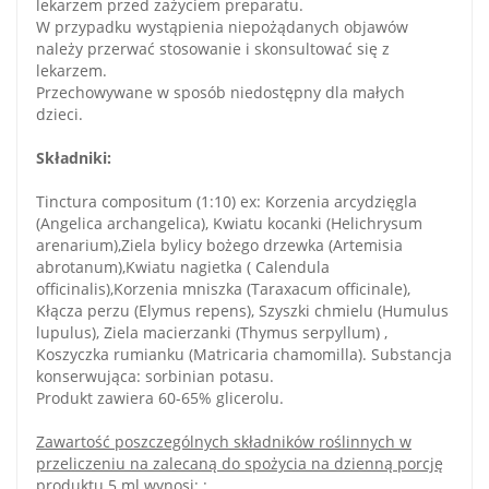
lekarzem przed zażyciem preparatu.
W przypadku wystąpienia niepożądanych objawów
należy przerwać stosowanie i skonsultować się z
lekarzem.
Przechowywane w sposób niedostępny dla małych
dzieci.
Składniki:
Tinctura compositum (1:10) ex: Korzenia arcydzięgla
(Angelica archangelica), Kwiatu kocanki (Helichrysum
arenarium),Ziela bylicy bożego drzewka (Artemisia
abrotanum),Kwiatu nagietka ( Calendula
officinalis),Korzenia mniszka (Taraxacum officinale),
Kłącza perzu (Elymus repens), Szyszki chmielu (Humulus
lupulus), Ziela macierzanki (Thymus serpyllum) ,
Koszyczka rumianku (Matricaria chamomilla). Substancja
konserwująca: sorbinian potasu.
Produkt zawiera 60-65% glicerolu.
Zawartość poszczególnych składników roślinnych w
przeliczeniu na zalecaną do spożycia na dzienną porcję
produktu 5 ml wynosi:
: