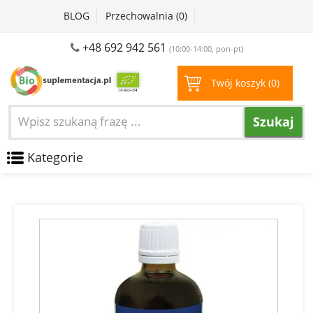
BLOG
Przechowalnia (
0
)
+48 692 942 561
(10:00-14:00, pon-pt)
Twój koszyk (
0
)
Szukaj
Kategorie