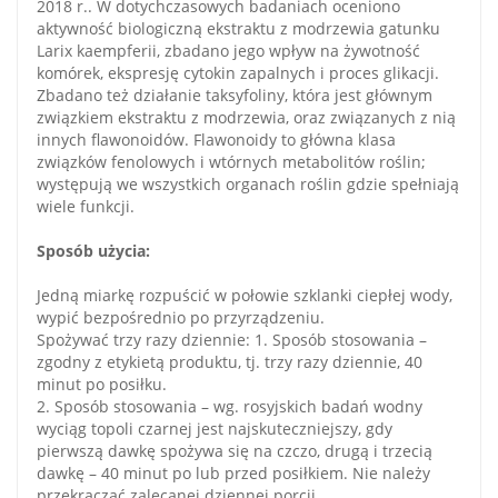
2018 r.. W dotychczasowych badaniach oceniono
aktywność biologiczną ekstraktu z modrzewia gatunku
Larix kaempferii, zbadano jego wpływ na żywotność
komórek, ekspresję cytokin zapalnych i proces glikacji.
Zbadano też działanie taksyfoliny, która jest głównym
związkiem ekstraktu z modrzewia, oraz związanych z nią
innych flawonoidów. Flawonoidy to główna klasa
związków fenolowych i wtórnych metabolitów roślin;
występują we wszystkich organach roślin gdzie spełniają
wiele funkcji.
Sposób użycia:
Jedną miarkę rozpuścić w połowie szklanki ciepłej wody,
wypić bezpośrednio po przyrządzeniu.
Spożywać trzy razy dziennie: 1. Sposób stosowania –
zgodny z etykietą produktu, tj. trzy razy dziennie, 40
minut po posiłku.
2. Sposób stosowania – wg. rosyjskich badań wodny
wyciąg topoli czarnej jest najskuteczniejszy, gdy
pierwszą dawkę spożywa się na czczo, drugą i trzecią
dawkę – 40 minut po lub przed posiłkiem. Nie należy
przekraczać zalecanej dziennej porcji.