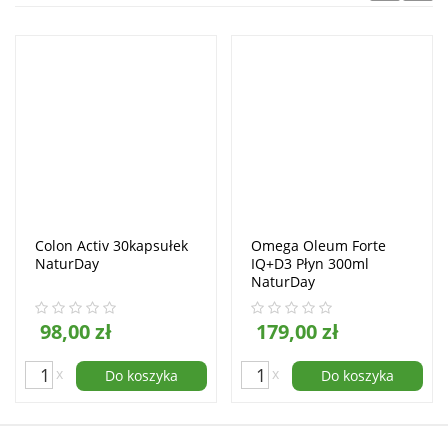
Colon Activ 30kapsułek
Omega Oleum Forte
NaturDay
IQ+D3 Płyn 300ml
NaturDay
98,00 zł
179,00 zł
x
x
Do koszyka
Do koszyka