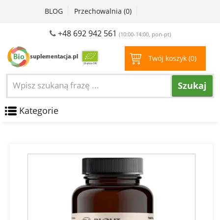
BLOG
Przechowalnia (
0
)
+48 692 942 561
(10:00-14:00, pon-pt)
Twój koszyk (
0
)
Szukaj
Kategorie