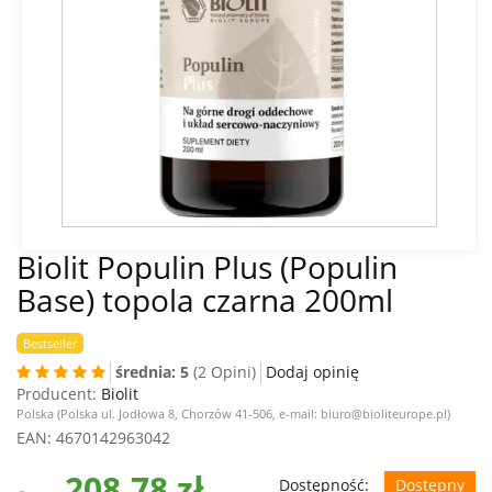
Biolit Populin Plus (Populin
Base) topola czarna 200ml
Bestseller
średnia: 5
(2 Opini)
Dodaj opinię
Producent:
Biolit
Polska (Polska ul. Jodłowa 8, Chorzów 41-506, e-mail: biuro@bioliteurope.pl)
EAN
: 4670142963042
208,78 zł
Dostępność:
Dostępny