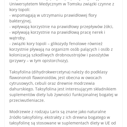
Uniwersytetem Medycznym w Tomsku związki czynne z
kory topoli:
- wspomagają w utrzymaniu prawidłowej flory
bakteryjnej,
- wpływają korzystnie na prawidłowy przepływów żółci,
- wpływają korzystnie na prawidłową pracę nerek i
wątroby,
- związki kory topoli – glikozydy fenolowe również
korzystnie pływają na organizm osób palących i osób z
kolonizacją szkodliwych drobnoustrojów i pasożytów
(przywry – w tym opistorchozy).
Taksyfolina (dihydrokwercetyna) należy do podklasy
flawononoli flawonoidów, jest obecna w owocach
cytrusowych, cebuli oraz drewnie modrzewia
dahurskiego. Taksyfolina jest interesującym składnikiem
suplementów diety lub żywności funkcjonalnej bogatej w
przeciwutleniacze.
Modrzewie z rodzaju Larix są znane jako naturalne
źródło taksyfoliny, ekstrakty z ich drewna bogatego w
taksyfolinę są stosowane w suplementach diety w UE od