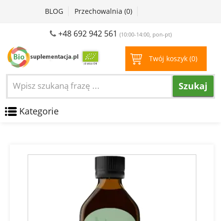
BLOG
Przechowalnia (
0
)
+48 692 942 561
(10:00-14:00, pon-pt)
Twój koszyk (
0
)
Szukaj
Kategorie