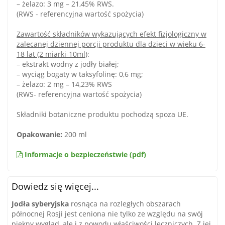
– żelazo: 3 mg – 21,45% RWS.
(RWS - referencyjna wartość spożycia)
Zawartość składników wykazujących efekt fizjologiczny w
zalecanej dziennej porcji produktu dla dzieci w wieku 6-
18 lat (2 miarki-10ml)
:
– ekstrakt wodny z jodły białej;
– wyciąg bogaty w taksyfolinę: 0,6 mg;
– żelazo: 2 mg – 14,23% RWS
(RWS- referencyjna wartość spożycia)
Składniki botaniczne produktu pochodzą spoza UE.
Opakowanie:
200 ml
Informacje o bezpieczeństwie (pdf)
Dowiedz się więcej...
Jodła syberyjska
rosnąca na rozległych obszarach
północnej Rosji jest ceniona nie tylko ze względu na swój
piękny wygląd, ale i z powodu właściwości leczniczych. Z jej