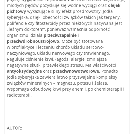
młodych pędów pozyskuje się wodne wyciągi oraz
olejek
pichtowy
wykazujące silny efekt prozdrowotny. Jodła
syberyjska, dzięki obecności związków takich jak terpeny,
polifenole czy fitosteroidy przez niektórych nazywana jest
„leśnym doktorem”, ponieważ wzmacnia odporność
organizmu, działa
przeciwzapalnie
i
przeciwdrobnoustrojowo
. Może być stosowana
w profilaktyce i leczeniu chorób układu sercowo-
naczyniowego, układu nerwowego czy trawiennego.
Reguluje ciśnienie krwi, łagodzi alergie, zmniejsza
negatywne skutki przewlekłego stresu. Ma właściwości
antyoksydacyjne
oraz
przeciwnowotworowe
. Ponadto
jodła syberyjska zawiera łatwo przyswajalne kompleksy
związków mineralnych – magnezu, potasu i żelaza.
Wspomaga odbudowę krwi przy anemii, po chemioterapii i
radioterapii.
--------------------------------------------------------------------------------
--------------------------------------------------------------------------------
------
AUTOR: