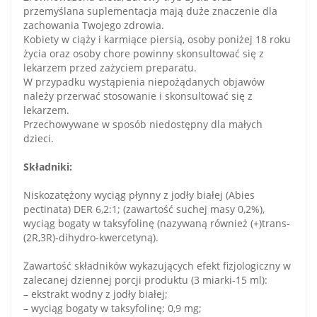
przemyślana suplementacja mają duże znaczenie dla
zachowania Twojego zdrowia.
Kobiety w ciąży i karmiące piersią, osoby poniżej 18 roku
życia oraz osoby chore powinny skonsultować się z
lekarzem przed zażyciem preparatu.
W przypadku wystąpienia niepożądanych objawów
należy przerwać stosowanie i skonsultować się z
lekarzem.
Przechowywane w sposób niedostępny dla małych
dzieci.
Składniki:
Niskozatężony wyciąg płynny z jodły białej (Abies
pectinata) DER 6,2:1; (zawartość suchej masy 0,2%),
wyciąg bogaty w taksyfolinę (nazywaną również (+)trans-
(2R,3R)-dihydro-kwercetyną).
Zawartość składników wykazujących efekt fizjologiczny w
zalecanej dziennej porcji produktu (3 miarki-15 ml):
– ekstrakt wodny z jodły białej;
– wyciąg bogaty w taksyfolinę: 0,9 mg;