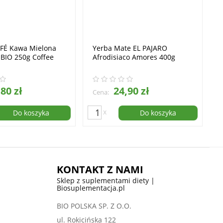
AFÉ Kawa Mielona
Yerba Mate EL PAJARO
BIO 250g Coffee
Afrodisiaco Amores 400g
80 zł
24,90 zł
Cena:
x
Do koszyka
Do koszyka
KONTAKT Z NAMI
Sklep z suplementami diety |
Biosuplementacja.pl
BIO POLSKA SP. Z O.O.
ul. Rokicińska 122