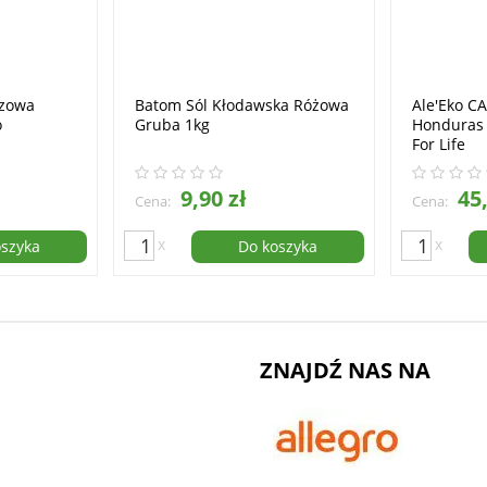
szowa
Batom Sól Kłodawska Różowa
Ale'Eko C
o
Gruba 1kg
Honduras 
For Life
9,90 zł
45,
Cena:
Cena:
x
x
oszyka
Do koszyka
ZNAJDŹ NAS NA