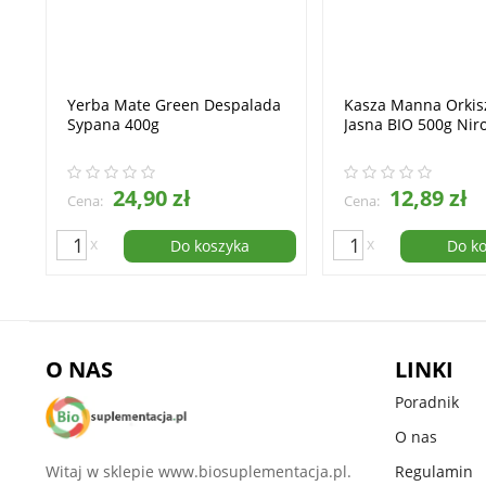
Yerba Mate Green Despalada
Kasza Manna Orki
Sypana 400g
Jasna BIO 500g Nir
24,90 zł
12,89 zł
Cena:
Cena:
x
x
Do koszyka
Do k
O NAS
LINKI
Poradnik
O nas
Witaj w sklepie www.biosuplementacja.pl.
Regulamin