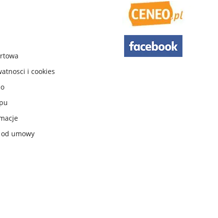
urtowa
watnosci i cookies
do
ępu
macje
e od umowy