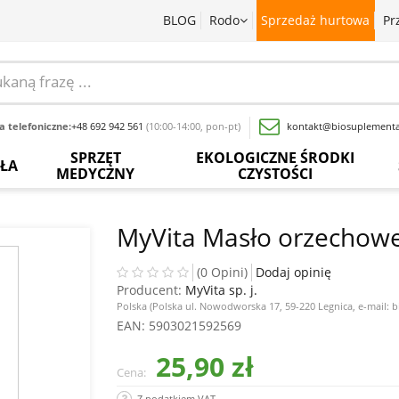
BLOG
Rodo
Sprzedaż hurtowa
Pr
 telefoniczne:
+48 692 942 561
(10:00-14:00, pon-pt)
kontakt@biosuplementa
SPRZĘT
EKOLOGICZNE ŚRODKI
OŁA
MEDYCZNY
CZYSTOŚCI
batki
Termometry
Paski
Płyny
rwedyjskie
bezdotykowe
do
do
MyVita Masło orzechowe
pomiaru
mycia
glukozy
naczyń
baty
Inhalatory
we
(0 Opini)
Dodaj opinię
krwi
Producent:
MyVita sp. j.
Proszki
wy
Pochłaniacze
do
Polska (Polska ul. Nowodworska 17, 59-220 Legnica, e-mail: 
zapachów
Inne
prania
EAN
: 5903021592569
acja
sadowa
Ciśnieniomierze
25,90 zł
Wybielacze
Cena:
ewki
Szczoteczki
Odkamieniacze
Z podatkiem VAT