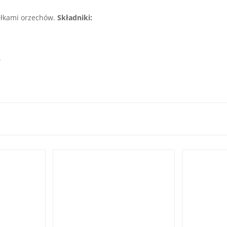
wałkami orzechów.
Składniki:
.