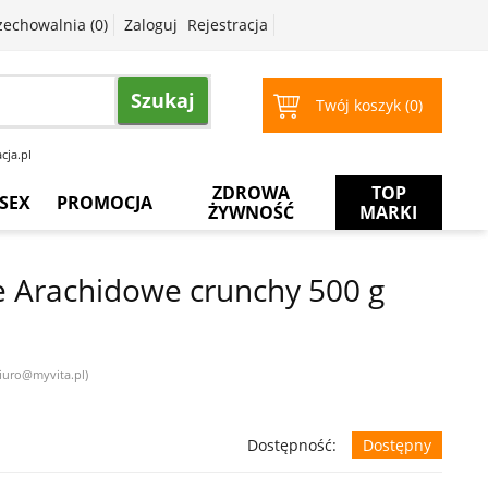
zechowalnia (
0
)
Zaloguj
Rejestracja
Szukaj
Twój koszyk (
0
)
cja.pl
ZDROWA
TOP
SEX
PROMOCJA
ŻYWNOŚĆ
MARKI
Prezerwatywy
Więcej
za
 Arachidowe crunchy 500 g
mniej
Żele
intymne
Żele
biuro@myvita.pl)
do
masażu
Dostępność:
Dostępny