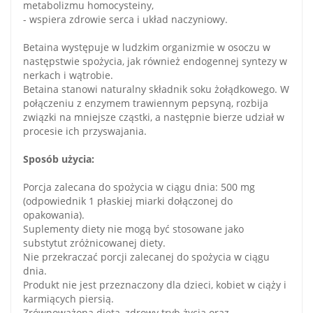
metabolizmu homocysteiny,
- wspiera zdrowie serca i układ naczyniowy.
Betaina występuje w ludzkim organizmie w osoczu w
następstwie spożycia, jak również endogennej syntezy w
nerkach i wątrobie.
Betaina stanowi naturalny składnik soku żołądkowego. W
połączeniu z enzymem trawiennym pepsyną, rozbija
związki na mniejsze cząstki, a następnie bierze udział w
procesie ich przyswajania.
Sposób użycia:
Porcja zalecana do spożycia w ciągu dnia: 500 mg
(odpowiednik 1 płaskiej miarki dołączonej do
opakowania).
Suplementy diety nie mogą być stosowane jako
substytut zróżnicowanej diety.
Nie przekraczać porcji zalecanej do spożycia w ciągu
dnia.
Produkt nie jest przeznaczony dla dzieci, kobiet w ciąży i
karmiących piersią.
Zrównoważona dieta, zdrowy tryb życia oraz