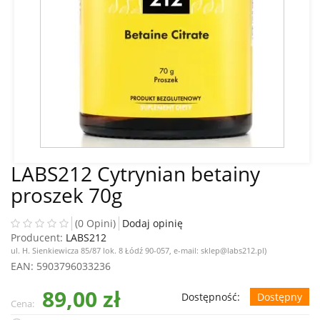
LABS212 Cytrynian betainy
proszek 70g
(0 Opini)
Dodaj opinię
Producent:
LABS212
ul. H. Sienkiewicza 85/87 lok. 8 Łódź 90-057, e-mail: sklep@labs212.pl)
EAN
: 5903796033236
89,00 zł
Dostępność:
Dostępny
Cena: