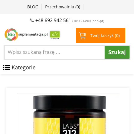
BLOG
Przechowalnia (
0
)
+48 692 942 561
(10:00-14:00, pon-pt)
Twój koszyk (
0
)
Szukaj
Kategorie