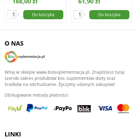
188,00 zł
61,90 zł
x
x
Do koszyka
Do koszyka
O NAS
Witaj w sklepie www.biosuplementacja.pl. Znajdziesz tutaj
szeroki zakres produktów bio, suplementów diety oraz
środków na odchudzanie. Życzymy udanych zakupów!
Obsługiwane metody płatności:
LINKI