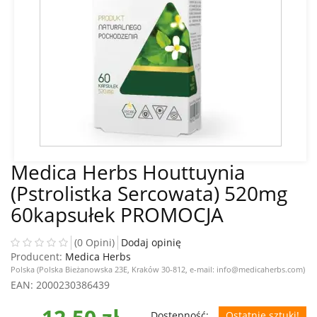
Medica Herbs Houttuynia
(Pstrolistka Sercowata) 520mg
60kapsułek PROMOCJA
(0 Opini)
Dodaj opinię
Producent:
Medica Herbs
Polska (Polska Bieżanowska 23E, Kraków 30-812, e-mail: info@medicaherbs.com)
EAN
: 2000230386439
Dostępność:
Ostatnie sztuki!