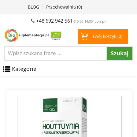
BLOG
Przechowalnia (
0
)
+48 692 942 561
(10:00-14:00, pon-pt)
Twój koszyk (
0
)
Szukaj
Kategorie