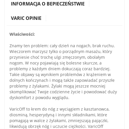
INFORMACJA O BEPIECZEŃSTWIE
VARIC OPINIE
Właściwości:
Znamy ten problem: cały dzień na nogach, brak ruchu.
Wieczorem marzysz tylko o porządnym masażu, który
przyniesie choć trochę ulgi zmęczonym, obolałym
nogom. W nocy pojawiają się bolesne skurcze, a
problemy z każdym dniem dokuczają coraz bardziej.
Takie objawy są wynikiem problemów z krążeniem w
dolnych kończynach i mogą także zapowiadać przyszłe
problemy z żylakami. Żylaki mogą jeszcze mocniej
skomplikować Twoje codzienne życie i powodować duży
dyskomfort z powodu wyglądu.
VaricOff to krem do nóg z wyciągiem z kasztanowca,
diosminą, hesperydyną i innymi składnikami, które
pomagają w walce z żylakami, zmniejszają pajączki,
likwidują obrzęk nóg i uczucie ciężkości. VaricOff