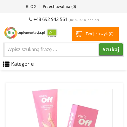
BLOG
Przechowalnia (
0
)
+48 692 942 561
(10:00-14:00, pon-pt)
Twój koszyk (
0
)
Szukaj
Kategorie