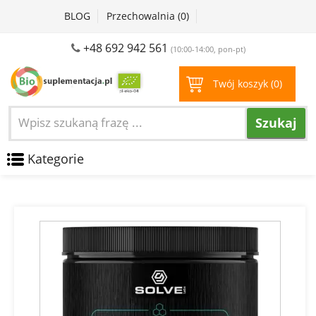
BLOG
Przechowalnia (
0
)
+48 692 942 561
(10:00-14:00, pon-pt)
Twój koszyk (
0
)
Szukaj
Kategorie