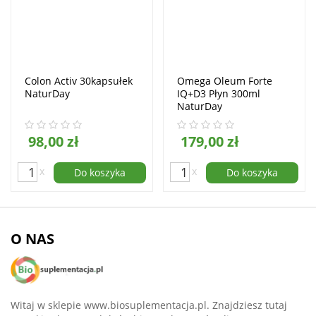
Colon Activ 30kapsułek
Omega Oleum Forte
NaturDay
IQ+D3 Płyn 300ml
NaturDay
98,00 zł
179,00 zł
x
x
Do koszyka
Do koszyka
O NAS
Witaj w sklepie www.biosuplementacja.pl. Znajdziesz tutaj