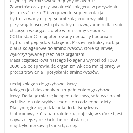
Czym są hydrolizowane peptydy kolagenu?
Zawartość oraz przyswajalność kolagenu w pożywieniu
jest dosyć niska. Z tego powodu suplementacja
hydrolizowanymi peptydami kolagenu o wysokiej
przyswajalności jest optymalnym rozwiązaniem dla osób
chcących wzbogacić dietę w ten cenny składnik.
COLLinstant® to opatentowany i poparty badaniami
hydrolizat peptydów kolagenu. Proces hydrolizy rozbija
białka kolagenowe do aminokwasów, które są łatwiej
wykorzystywane przez nasz organizm.
Masa cząsteczkowa naszego kolagenu wynosi od 1000-
3000 Da, co sprawia, że organizm wkłada mniej pracy w
proces trawienia i pozyskania aminokwasów.
Dodaj kolagen do grzybowej kawy
Kolagen jest doskonałym uzupełnieniem grzybowej
kawy. Dodając miarkę kolagenu do kawy, w łatwy sposób
wcielisz ten niezwykły składnik do codziennej diety.
Dla synergicznego działania dodaliśmy kwas
hialuronowy, który naturalnie znajduje się w skórze i jest
najważniejszym składnikiem substancji
międzykomórkowej tkanki łącznej.