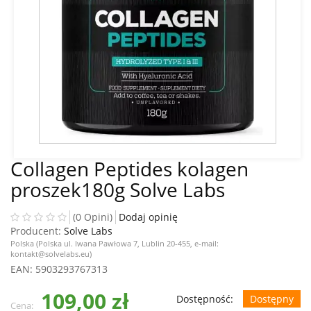
Collagen Peptides kolagen
proszek180g Solve Labs
(0 Opini)
Dodaj opinię
Producent:
Solve Labs
Polska (Polska ul. Iwana Pawłowa 7, Lublin 20-455, e-mail:
kontakt@solvelabs.eu)
EAN
: 5903293767313
109,00 zł
Dostępność:
Dostępny
Cena: