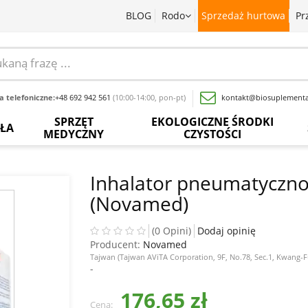
BLOG
Rodo
Sprzedaż hurtowa
Pr
 telefoniczne:
+48 692 942 561
(10:00-14:00, pon-pt)
kontakt@biosuplementa
SPRZĘT
EKOLOGICZNE ŚRODKI
OŁA
MEDYCZNY
CZYSTOŚCI
batki
Termometry
Paski
Płyny
rwedyjskie
bezdotykowe
do
do
Inhalator pneumatyczno
pomiaru
mycia
(Novamed)
glukozy
naczyń
baty
Inhalatory
we
krwi
Proszki
wy
Pochłaniacze
(0 Opini)
Dodaj opinię
do
zapachów
Producent:
Novamed
Inne
prania
acja
Tajwan (Tajwan AViTA Corporation, 9F, No.78, Sec.1, Kwang-F
sadowa
Ciśnieniomierze
-
Wybielacze
176,65 zł
ewki
Szczoteczki
Odkamieniacze
Cena: