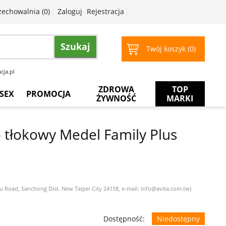
zechowalnia (
0
)
Zaloguj
Rejestracja
Szukaj
Twój koszyk (
0
)
cja.pl
ZDROWA
TOP
SEX
PROMOCJA
ŻYWNOŚĆ
MARKI
Prezerwatywy
Więcej
za
 tłokowy Medel Family Plus
mniej
Żele
intymne
Żele
do
masażu
u Road, Sanchong Dist. New Taipei City 24158, e-mail: info@avita.com.tw)
Dostępność:
Niedostępny