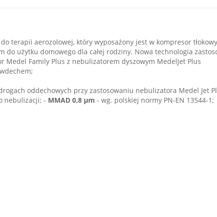
o terapii aerozolowej, który wyposażony jest w kompresor tłokowy.
em do użytku domowego dla całej rodziny. Nowa technologia zasto
or Medel Family Plus z nebulizatorem dyszowym MedelJet Plus
y wdechem;
, w drogach oddechowych przy zastosowaniu nebulizatora Medel Jet 
o nebulizacji; -
MMAD 0,8 µm
- wg. polskiej normy PN-EN 13544-1;