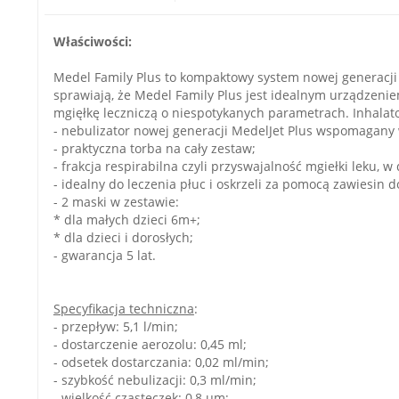
Właściwości:
Medel Family Plus to kompaktowy system nowej generacji d
sprawiają, że Medel Family Plus jest idealnym urządzeni
mgięłkę leczniczą o niespotykanych parametrach. Inhalat
- nebulizator nowej generacji MedelJet Plus wspomagan
- praktyczna torba na cały zestaw;
- frakcja respirabilna czyli przyswajalność mgiełki leku
- idealny do leczenia płuc i oskrzeli za pomocą zawiesin d
- 2 maski w zestawie:
* dla małych dzieci 6m+;
* dla dzieci i dorosłych;
- gwarancja 5 lat.
Specyfikacja techniczna
:
- przepływ: 5,1 l/min;
- dostarczenie aerozolu: 0,45 ml;
- odsetek dostarczania: 0,02 ml/min;
- szybkość nebulizacji: 0,3 ml/min;
- wielkość cząsteczek: 0,8 µm;