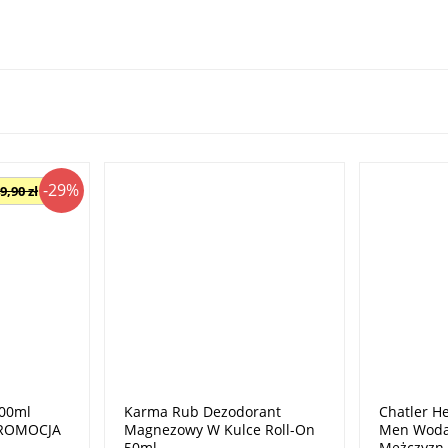
-29%
9,90 zł
100ml
Karma Rub Dezodorant
Chatler He
PROMOCJA
Magnezowy W Kulce Roll-On
Men Woda
50ml
Mężczyzn