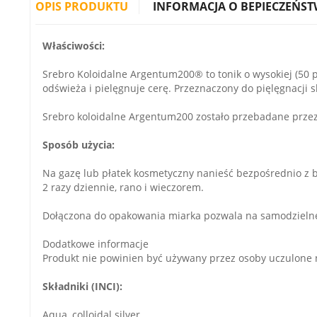
OPIS PRODUKTU
INFORMACJA O BEPIECZEŃST
Właściwości:
Srebro Koloidalne Argentum200® to tonik o wysokiej (50 
odświeża i pielęgnuje cerę. Przeznaczony do pięlęgnacji s
Srebro koloidalne Argentum200 zostało przebadane przez 
Sposób użycia:
Na gazę lub płatek kosmetyczny nanieść bezpośrednio z but
2 razy dziennie, rano i wieczorem.
Dołączona do opakowania miarka pozwala na samodzielne
Dodatkowe informacje
Produkt nie powinien być używany przez osoby uczulone na
Składniki (INCI):
Aqua, colloidal silver.