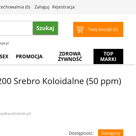
zechowalnia (
0
)
Zaloguj
Rejestracja
Szukaj
Twój koszyk (
0
)
cja.pl
ZDROWA
TOP
SEX
PROMOCJA
ŻYWNOŚĆ
MARKI
Prezerwatywy
Więcej
za
00 Srebro Koloidalne (50 ppm)
mniej
Żele
intymne
Żele
do
masażu
klep@auraherbals.pl)
Dostępność:
Dostępny