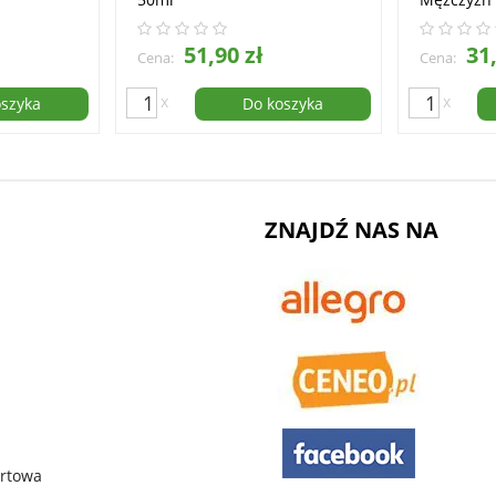
51,90 zł
31,
Cena:
Cena:
x
x
oszyka
Do koszyka
ZNAJDŹ NAS NA
urtowa