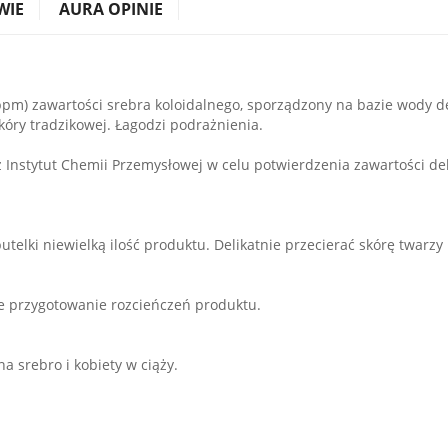
WIE
AURA OPINIE
ppm) zawartości srebra koloidalnego, sporządzony na bazie wody d
kóry tradzikowej. Łagodzi podrażnienia.
Instytut Chemii Przemysłowej w celu potwierdzenia zawartości dek
elki niewielką ilość produktu. Delikatnie przecierać skórę twarzy 
 przygotowanie rozcieńczeń produktu.
 srebro i kobiety w ciąży.