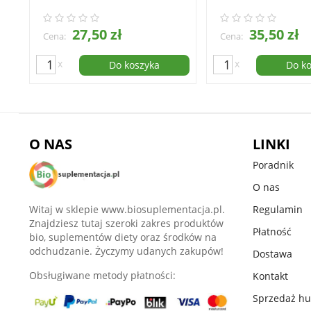
27,50 zł
35,50 zł
Cena:
Cena:
x
x
Do koszyka
Do k
O NAS
LINKI
Poradnik
O nas
Witaj w sklepie www.biosuplementacja.pl.
Regulamin
Znajdziesz tutaj szeroki zakres produktów
Płatność
bio, suplementów diety oraz środków na
odchudzanie. Życzymy udanych zakupów!
Dostawa
Obsługiwane metody płatności:
Kontakt
Sprzedaż h