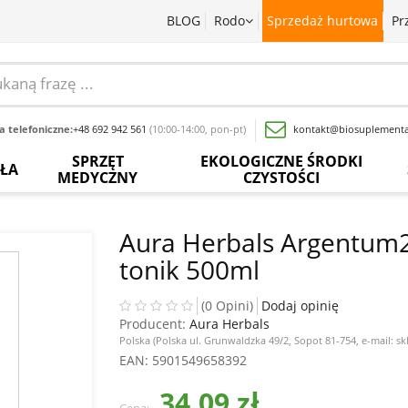
BLOG
Rodo
Sprzedaż hurtowa
Pr
 telefoniczne:
+48 692 942 561
(10:00-14:00, pon-pt)
kontakt@biosuplementa
SPRZĘT
EKOLOGICZNE ŚRODKI
OŁA
MEDYCZNY
CZYSTOŚCI
batki
Termometry
Paski
Płyny
rwedyjskie
bezdotykowe
do
do
Aura Herbals Argentum2
pomiaru
mycia
tonik 500ml
glukozy
naczyń
baty
Inhalatory
we
krwi
Proszki
wy
Pochłaniacze
(0 Opini)
Dodaj opinię
do
zapachów
Producent:
Aura Herbals
Inne
prania
acja
Polska (Polska ul. Grunwaldzka 49/2, Sopot 81-754, e-mail: s
sadowa
Ciśnieniomierze
EAN
: 5901549658392
Wybielacze
ewki
Szczoteczki
34,09 zł
Odkamieniacze