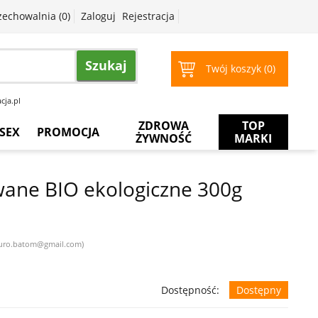
zechowalnia (
0
)
Zaloguj
Rejestracja
Szukaj
Twój koszyk (
0
)
cja.pl
ZDROWA
TOP
SEX
PROMOCJA
ŻYWNOŚĆ
MARKI
Prezerwatywy
Więcej
za
ane BIO ekologiczne 300g
mniej
Żele
intymne
Żele
 biuro.batom@gmail.com)
do
masażu
Dostępność:
Dostępny