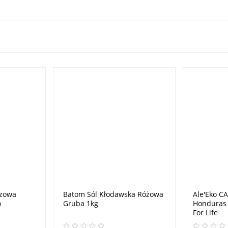
szowa
Batom Sól Kłodawska Różowa
Ale'Eko C
o
Gruba 1kg
Honduras 
For Life