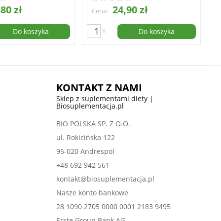
80 zł
24,90 zł
Cena:
x
Do koszyka
Do koszyka
KONTAKT Z NAMI
Sklep z suplementami diety |
Biosuplementacja.pl
BIO POLSKA SP. Z O.O.
ul. Rokicińska 122
95-020 Andrespol
+48 692 942 561
kontakt@biosuplementacja.pl
Nasze konto bankowe
28 1090 2705 0000 0001 2183 9495
Erste Group Bank AG