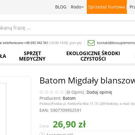
BLOG
Rodo
Sprzedaż hurtowa
Pr
 telefoniczne:
+48 692 942 561
(10:00-14:00, pon-pt)
kontakt@biosuplementa
SPRZĘT
EKOLOGICZNE ŚRODKI
OŁA
MEDYCZNY
CZYSTOŚCI
batki
Termometry
Paski
Płyny
rwedyjskie
bezdotykowe
do
do
Batom Migdały blanszow
pomiaru
mycia
glukozy
naczyń
baty
Inhalatory
we
(0 Opini)
Dodaj opinię
krwi
Producent:
Batom
Proszki
wy
Pochłaniacze
do
Polska (Polska ul. Fieldorfa-Nila 17, 31-209 Kraków, e-mail:
zapachów
Inne
prania
EAN
: 5907709952591
acja
sadowa
Ciśnieniomierze
26,90 zł
Wybielacze
Cena:
ewki
Szczoteczki
Odkamieniacze
Z podatkiem VAT