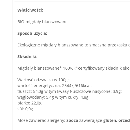
Właściwości:
BIO migdały blanszowane.
Sposób użycia:
Ekologiczne migdały blanszowane to smaczna przekąska or
Składniki:
Migdały blanszowane* 100% (*certyfikowany składnik ekol
Wartość odżywcza w 100g:
wartość energetyczna: 2544kJ/616kcal;
tłuszcz: 54,0g w tym kwasy tłuszczowe nasycone: 3,9g;
węglowodany: 5,4g w tym cukry: 4,8g;
białko: 22,0g;
sól: 0,0g.
Może zawierać alergeny:
zboża
zawierające
gluten, orzec