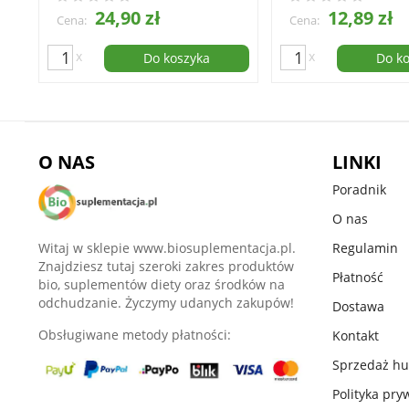
24,90 zł
12,89 zł
Cena:
Cena:
x
x
Do koszyka
Do k
O NAS
LINKI
Poradnik
O nas
Witaj w sklepie www.biosuplementacja.pl.
Regulamin
Znajdziesz tutaj szeroki zakres produktów
Płatność
bio, suplementów diety oraz środków na
odchudzanie. Życzymy udanych zakupów!
Dostawa
Obsługiwane metody płatności:
Kontakt
Sprzedaż h
Polityka pry