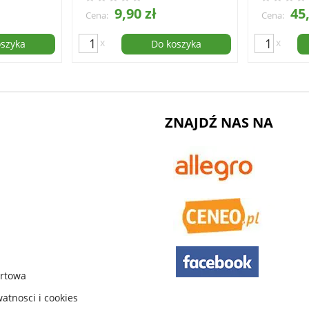
9,90 zł
45,
Cena:
Cena:
x
x
oszyka
Do koszyka
ZNAJDŹ NAS NA
urtowa
watnosci i cookies