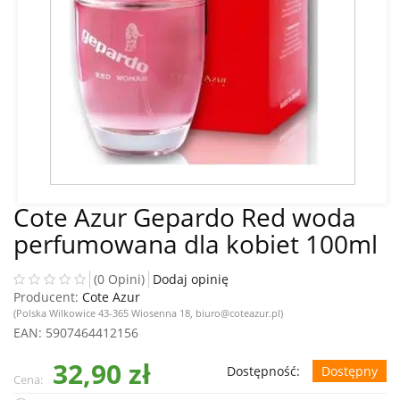
Cote Azur Gepardo Red woda
perfumowana dla kobiet 100ml
(0 Opini)
Dodaj opinię
Producent:
Cote Azur
(Polska Wilkowice 43-365 Wiosenna 18, biuro@coteazur.pl)
EAN
: 5907464412156
32,90 zł
Dostępność:
Dostępny
Cena: