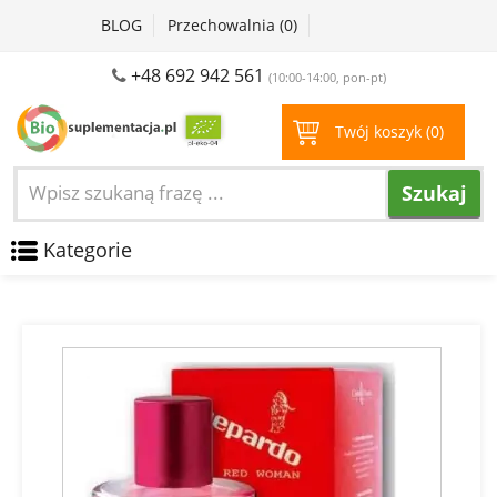
BLOG
Przechowalnia (
0
)
+48 692 942 561
(10:00-14:00, pon-pt)
Twój koszyk (
0
)
Szukaj
Kategorie