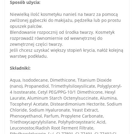
Sposób użycia:
Niewielką ilość kosmetyku nanieś na twarz za pomocą
zwilżonej gąbeczki do makijażu, pędzelka lub po prostu
opuszek palców.
Blendowanie rozpocznij od środka twarzy. Kosmetyk
rozprowadź równomiernie od wewnętrznej do
zewnętrznej części twarzy.
Jeśli chcesz uzyskać większy stopień krycia, nałóż kolejną
warstwę podkładu.
Składniki:
Aqua, Isododecane, Dimethicone, Titanium Dioxide
(nano), Propanediol, Trimethylsiloxysilicate, Polyglyceryl-
4 Isostearate, Cetyl PEG/PPG-10/1 Dimethicone, Hexyl
Laurate, Aluminum Starch Octenylsuccinate, Alumina,
Tocopheryl Acetate, Disteardimonium Hectorite, Sodium
Chloride, Sodium Hyaluronate, Yeast Extract,
Phenoxyethanol, Parfum, Propylene Carbonate,
Triethoxycaprylylsilane, Polyhydroxystearic Acid,
Leuconostoc/Radish Root Ferment Filtrate,
Ethylhexylglycerin, [+/- CI 77891, CI 77491, CI 77492,CI