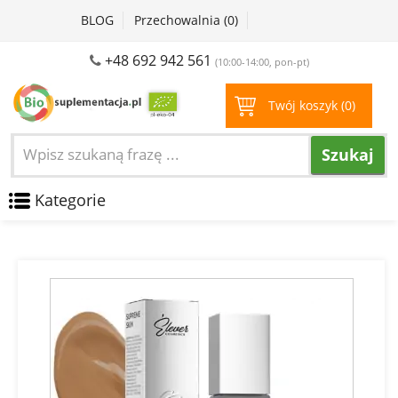
BLOG
Przechowalnia (
0
)
+48 692 942 561
(10:00-14:00, pon-pt)
Twój koszyk (
0
)
Szukaj
Kategorie