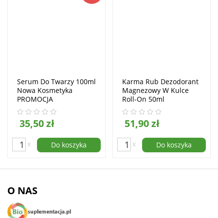
Serum Do Twarzy 100ml
Karma Rub Dezodorant
Nowa Kosmetyka
Magnezowy W Kulce
PROMOCJA
Roll-On 50ml
35,50 zł
51,90 zł
x
x
Do koszyka
Do koszyka
O NAS