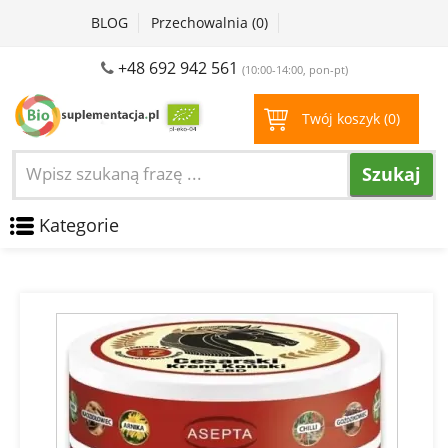
BLOG
Przechowalnia (
0
)
+48 692 942 561
(10:00-14:00, pon-pt)
Twój koszyk (
0
)
Szukaj
Kategorie