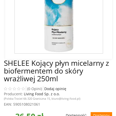
SHELEE Kojący płyn micelarny z
biofermentem do skóry
wrażliwej 250ml
(0 Opini)
Dodaj opinię
Producent:
Living Food Sp. z o.o.
(Polska Trzciel 66-320 Graniczna 15, biuro@living-food.pl)
EAN
: 5905108021061
Dostępność:
Dostępny