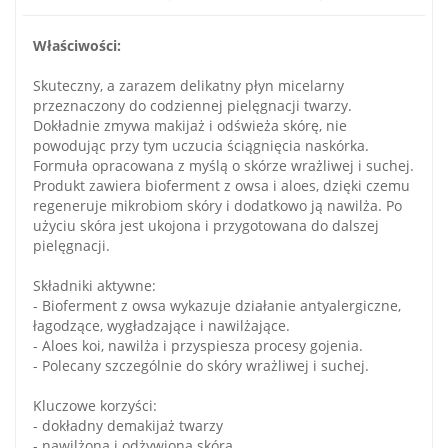
Właściwości:
Skuteczny, a zarazem delikatny płyn micelarny
przeznaczony do codziennej pielęgnacji twarzy.
Dokładnie zmywa makijaż i odświeża skórę, nie
powodując przy tym uczucia ściągnięcia naskórka.
Formuła opracowana z myślą o skórze wrażliwej i suchej.
Produkt zawiera bioferment z owsa i aloes, dzięki czemu
regeneruje mikrobiom skóry i dodatkowo ją nawilża. Po
użyciu skóra jest ukojona i przygotowana do dalszej
pielęgnacji.
Składniki aktywne:
- Bioferment z owsa wykazuje działanie antyalergiczne,
łagodzące, wygładzające i nawilżające.
- Aloes koi, nawilża i przyspiesza procesy gojenia.
- Polecany szczególnie do skóry wrażliwej i suchej.
Kluczowe korzyści:
- dokładny demakijaż twarzy
- nawilżona i odżywiona skóra